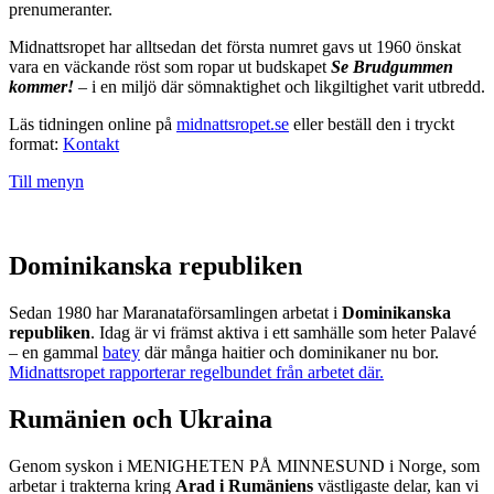
prenumeranter.
Midnattsropet har alltsedan det första numret gavs ut 1960 önskat
vara en väckande röst som ropar ut budskapet
Se Brudgummen
kommer!
– i en miljö där sömnaktighet och likgiltighet varit utbredd.
Läs tidningen online på
midnattsropet.se
eller beställ den i tryckt
format:
Kontakt
Till menyn
Dominikanska republiken
Sedan 1980 har Maranataförsamlingen arbetat i
Dominikanska
republiken
. Idag är vi främst aktiva i ett samhälle som heter Palavé
– en gammal
batey
där många haitier och dominikaner nu bor.
Midnattsropet rapporterar regelbundet från arbetet där.
Rumänien och Ukraina
Genom syskon i MENIGHETEN PÅ MINNESUND i Norge, som
arbetar i trakterna kring
Arad i Rumäniens
västligaste delar, kan vi