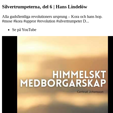
Silvertrumpeterna, del 6 | Hans Lindelöw
Alla gudsfientliga revolutioners ursprung – Kora och hans hop.
#mose #kora #uppror #revolution #silvertrumpeter D...
Se på YouTube