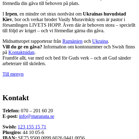
förmedla din gåva till behoven på plats.
I
Irpen
, en mindre ort strax nordväst om
Ukrainas huvudstad
Kiev
, bor och verkar broder Vasily Muravitskiy som är pastor i
församlingen LIVETS HOPP. Även där är behoven stora – speciellt
till följd av kriget – och vi förmedlar gärna din gåva.
Midnattsropet rapporterar från
Rumänien
och
Ukraina
.
Vill du ge en gåva?
Information om kontonummer och Swish finns
på
Kontaktsidan
.
Framför allt, var med och bed för Guds verk – och att Gud sänder
arbeterare till skörden.
Till menyn
Kontakt
Telefon:
070 – 201 60 20
E-post:
info@maranata.se
Swish:
123 155 15 71
Plusgiro:
44 10 05-6
IBAN:
SE75 9500 0099 6026 0441 0056