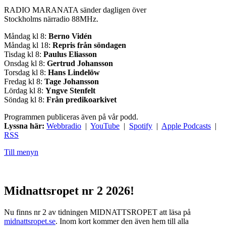
RADIO MARANATA sänder dagligen över
Stockholms närradio 88MHz.
Måndag kl 8:
Berno Vidén
Måndag kl 18:
Repris från söndagen
Tisdag kl 8:
Paulus Eliasson
Onsdag kl 8:
Gertrud Johansson
Torsdag kl 8:
Hans Lindelöw
Fredag kl 8:
Tage Johansson
Lördag kl 8:
Yngve Stenfelt
Söndag kl 8:
Från predikoarkivet
Programmen publiceras även på vår podd.
Lyssna här:
Webbradio
|
YouTube
|
Spotify
|
Apple Podcasts
|
RSS
Till menyn
Midnattsropet nr 2 2026!
Nu finns nr 2 av tidningen MIDNATTSROPET att läsa på
midnattsropet.se
. Inom kort kommer den även hem till alla