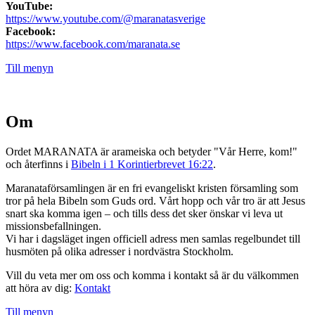
YouTube:
https://www.youtube.com/@maranatasverige
Facebook:
https://www.facebook.com/maranata.se
Till menyn
Om
Ordet MARANATA är arameiska och betyder "Vår Herre, kom!"
och återfinns i
Bibeln i 1 Korintierbrevet 16:22
.
Maranataförsamlingen är en fri evangeliskt kristen församling som
tror på hela Bibeln som Guds ord. Vårt hopp och vår tro är att Jesus
snart ska komma igen – och tills dess det sker önskar vi leva ut
missionsbefallningen.
Vi har i dagsläget ingen officiell adress men samlas regelbundet till
husmöten på olika adresser i nordvästra Stockholm.
Vill du veta mer om oss och komma i kontakt så är du välkommen
att höra av dig:
Kontakt
Till menyn