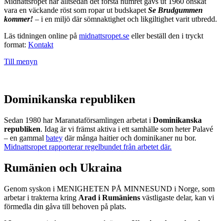
Midnattsropet har alltsedan det första numret gavs ut 1960 önskat
vara en väckande röst som ropar ut budskapet
Se Brudgummen
kommer!
– i en miljö där sömnaktighet och likgiltighet varit utbredd.
Läs tidningen online på
midnattsropet.se
eller beställ den i tryckt
format:
Kontakt
Till menyn
Dominikanska republiken
Sedan 1980 har Maranataförsamlingen arbetat i
Dominikanska
republiken
. Idag är vi främst aktiva i ett samhälle som heter Palavé
– en gammal
batey
där många haitier och dominikaner nu bor.
Midnattsropet rapporterar regelbundet från arbetet där.
Rumänien och Ukraina
Genom syskon i MENIGHETEN PÅ MINNESUND i Norge, som
arbetar i trakterna kring
Arad i Rumäniens
västligaste delar, kan vi
förmedla din gåva till behoven på plats.