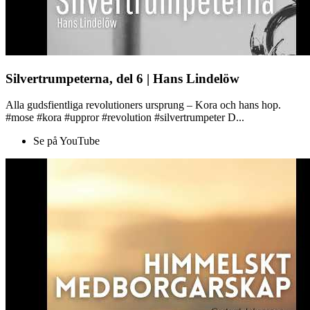
Silvertrumpeterna, del 6 | Hans Lindelöw
Alla gudsfientliga revolutioners ursprung – Kora och hans hop.
#mose #kora #uppror #revolution #silvertrumpeter D...
Se på YouTube