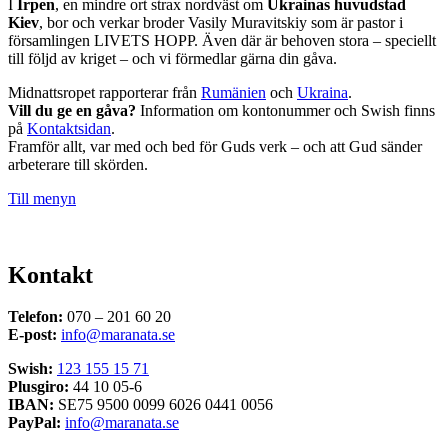
I
Irpen
, en mindre ort strax nordväst om
Ukrainas huvudstad
Kiev
, bor och verkar broder Vasily Muravitskiy som är pastor i
församlingen LIVETS HOPP. Även där är behoven stora – speciellt
till följd av kriget – och vi förmedlar gärna din gåva.
Midnattsropet rapporterar från
Rumänien
och
Ukraina
.
Vill du ge en gåva?
Information om kontonummer och Swish finns
på
Kontaktsidan
.
Framför allt, var med och bed för Guds verk – och att Gud sänder
arbeterare till skörden.
Till menyn
Kontakt
Telefon:
070 – 201 60 20
E-post:
info@maranata.se
Swish:
123 155 15 71
Plusgiro:
44 10 05-6
IBAN:
SE75 9500 0099 6026 0441 0056
PayPal:
info@maranata.se