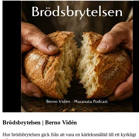
Brödsbrytelsen | Berno Vidén
Hur brödsbrytelsen gick från att vara en kärleksmåltid till ett kyrkligt