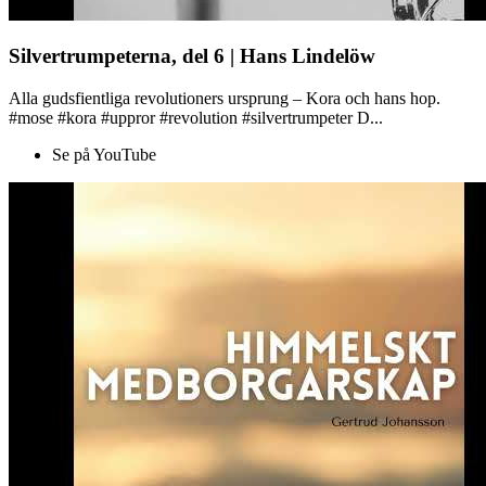
Silvertrumpeterna, del 6 | Hans Lindelöw
Alla gudsfientliga revolutioners ursprung – Kora och hans hop.
#mose #kora #uppror #revolution #silvertrumpeter D...
Se på YouTube