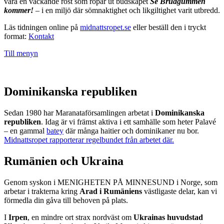
vara en väckande röst som ropar ut budskapet
Se Brudgummen
kommer!
– i en miljö där sömnaktighet och likgiltighet varit utbredd.
Läs tidningen online på
midnattsropet.se
eller beställ den i tryckt
format:
Kontakt
Till menyn
Dominikanska republiken
Sedan 1980 har Maranataförsamlingen arbetat i
Dominikanska
republiken
. Idag är vi främst aktiva i ett samhälle som heter Palavé
– en gammal
batey
där många haitier och dominikaner nu bor.
Midnattsropet rapporterar regelbundet från arbetet där.
Rumänien och Ukraina
Genom syskon i MENIGHETEN PÅ MINNESUND i Norge, som
arbetar i trakterna kring
Arad i Rumäniens
västligaste delar, kan vi
förmedla din gåva till behoven på plats.
I
Irpen
, en mindre ort strax nordväst om
Ukrainas huvudstad