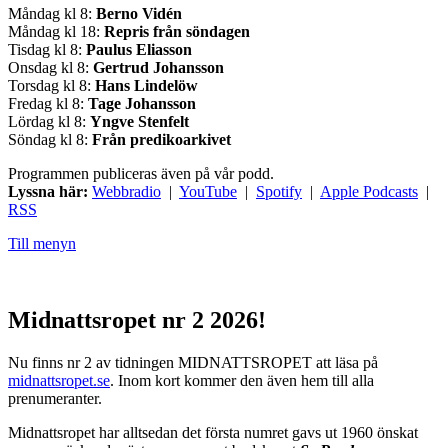
Måndag kl 8:
Berno Vidén
Måndag kl 18:
Repris från söndagen
Tisdag kl 8:
Paulus Eliasson
Onsdag kl 8:
Gertrud Johansson
Torsdag kl 8:
Hans Lindelöw
Fredag kl 8:
Tage Johansson
Lördag kl 8:
Yngve Stenfelt
Söndag kl 8:
Från predikoarkivet
Programmen publiceras även på vår podd.
Lyssna här:
Webbradio
|
YouTube
|
Spotify
|
Apple Podcasts
|
RSS
Till menyn
Midnattsropet nr 2 2026!
Nu finns nr 2 av tidningen MIDNATTSROPET att läsa på
midnattsropet.se
. Inom kort kommer den även hem till alla
prenumeranter.
Midnattsropet har alltsedan det första numret gavs ut 1960 önskat