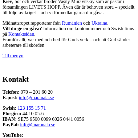
Kiev
, bor och verkar broder Vasily Muravitskiy som är pastor i
församlingen LIVETS HOPP. Även där är behoven stora – speciellt
till följd av kriget – och vi förmedlar gärna din gåva.
Midnattsropet rapporterar från
Rumänien
och
Ukraina
.
Vill du ge en gåva?
Information om kontonummer och Swish finns
på
Kontaktsidan
.
Framför allt, var med och bed för Guds verk – och att Gud sänder
arbeterare till skörden.
Till menyn
Kontakt
Telefon:
070 – 201 60 20
E-post:
info@maranata.se
Swish:
123 155 15 71
Plusgiro:
44 10 05-6
IBAN:
SE75 9500 0099 6026 0441 0056
PayPal:
info@maranata.se
YouTube: