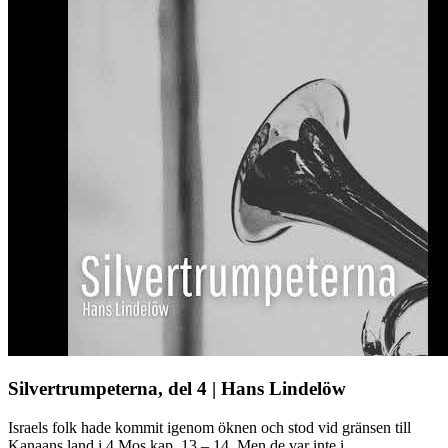
Silvertrumpeterna, del 4 | Hans Lindelöw
Israels folk hade kommit igenom öknen och stod vid gränsen till
Kanaans land i 4 Mos kap. 13 – 14. Men de var inte i ...