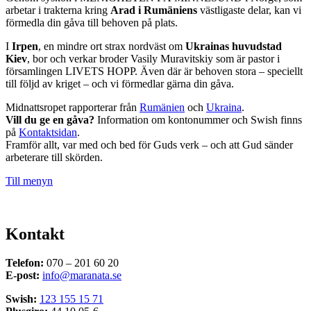
arbetar i trakterna kring
Arad i Rumäniens
västligaste delar, kan vi
förmedla din gåva till behoven på plats.
I
Irpen
, en mindre ort strax nordväst om
Ukrainas huvudstad
Kiev
, bor och verkar broder Vasily Muravitskiy som är pastor i
församlingen LIVETS HOPP. Även där är behoven stora – speciellt
till följd av kriget – och vi förmedlar gärna din gåva.
Midnattsropet rapporterar från
Rumänien
och
Ukraina
.
Vill du ge en gåva?
Information om kontonummer och Swish finns
på
Kontaktsidan
.
Framför allt, var med och bed för Guds verk – och att Gud sänder
arbeterare till skörden.
Till menyn
Kontakt
Telefon:
070 – 201 60 20
E-post:
info@maranata.se
Swish:
123 155 15 71