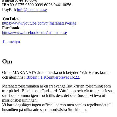
Plusgiro:
44 10 05-6
IBAN:
SE75 9500 0099 6026 0441 0056
PayPal:
info@maranata.se
YouTube:
https://www.youtube.com/@maranatasverige
Facebook:
https://www.facebook.com/maranata.se
Till menyn
Om
Ordet MARANATA är arameiska och betyder "Vår Herre, kom!"
och återfinns i
Bibeln i 1 Korintierbrevet 16:22
.
Maranataförsamlingen är en fri evangeliskt kristen församling som
tror på hela Bibeln som Guds ord. Vårt hopp och vår tro är att Jesus
snart ska komma igen – och tills dess det sker önskar vi leva ut
missionsbefallningen.
Vi har i dagsläget ingen officiell adress men samlas regelbundet till
husmöten på olika adresser i nordvästra Stockholm.