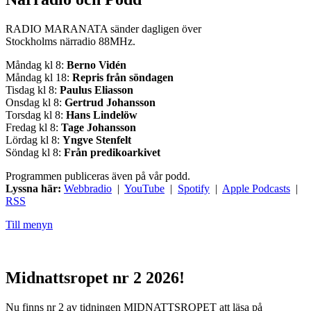
RADIO MARANATA sänder dagligen över
Stockholms närradio 88MHz.
Måndag kl 8:
Berno Vidén
Måndag kl 18:
Repris från söndagen
Tisdag kl 8:
Paulus Eliasson
Onsdag kl 8:
Gertrud Johansson
Torsdag kl 8:
Hans Lindelöw
Fredag kl 8:
Tage Johansson
Lördag kl 8:
Yngve Stenfelt
Söndag kl 8:
Från predikoarkivet
Programmen publiceras även på vår podd.
Lyssna här:
Webbradio
|
YouTube
|
Spotify
|
Apple Podcasts
|
RSS
Till menyn
Midnattsropet nr 2 2026!
Nu finns nr 2 av tidningen MIDNATTSROPET att läsa på