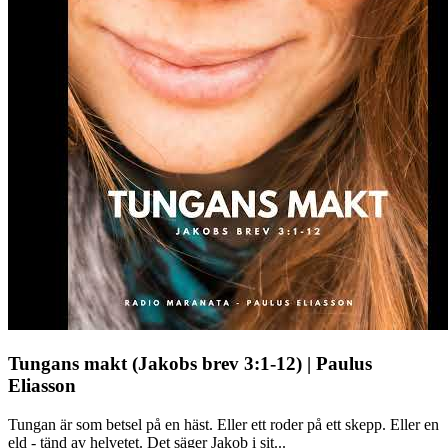
Tungans makt (Jakobs brev 3:1-12) | Paulus
Eliasson
Tungan är som betsel på en häst. Eller ett roder på ett skepp. Eller en
eld - tänd av helvetet. Det säger Jakob i sit...