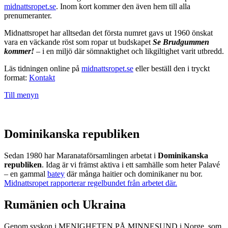
midnattsropet.se
. Inom kort kommer den även hem till alla
prenumeranter.
Midnattsropet har alltsedan det första numret gavs ut 1960 önskat
vara en väckande röst som ropar ut budskapet
Se Brudgummen
kommer!
– i en miljö där sömnaktighet och likgiltighet varit utbredd.
Läs tidningen online på
midnattsropet.se
eller beställ den i tryckt
format:
Kontakt
Till menyn
Dominikanska republiken
Sedan 1980 har Maranataförsamlingen arbetat i
Dominikanska
republiken
. Idag är vi främst aktiva i ett samhälle som heter Palavé
– en gammal
batey
där många haitier och dominikaner nu bor.
Midnattsropet rapporterar regelbundet från arbetet där.
Rumänien och Ukraina
Genom syskon i MENIGHETEN PÅ MINNESUND i Norge, som