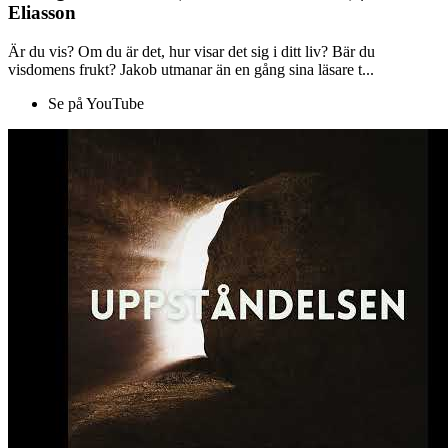
Eliasson
Är du vis? Om du är det, hur visar det sig i ditt liv? Bär du
visdomens frukt? Jakob utmanar än en gång sina läsare t...
Se på YouTube