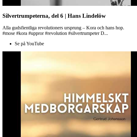
Silvertrumpeterna, del 6 | Hans Lindelöw
Alla gudsfientliga revolutioners ursprung – Kora och hans hop.
#mose #kora #uppror #revolution #silvertrumpeter D...
Se på YouTube