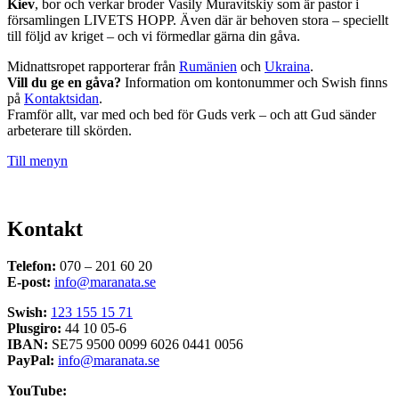
Kiev
, bor och verkar broder Vasily Muravitskiy som är pastor i
församlingen LIVETS HOPP. Även där är behoven stora – speciellt
till följd av kriget – och vi förmedlar gärna din gåva.
Midnattsropet rapporterar från
Rumänien
och
Ukraina
.
Vill du ge en gåva?
Information om kontonummer och Swish finns
på
Kontaktsidan
.
Framför allt, var med och bed för Guds verk – och att Gud sänder
arbeterare till skörden.
Till menyn
Kontakt
Telefon:
070 – 201 60 20
E-post:
info@maranata.se
Swish:
123 155 15 71
Plusgiro:
44 10 05-6
IBAN:
SE75 9500 0099 6026 0441 0056
PayPal:
info@maranata.se
YouTube: