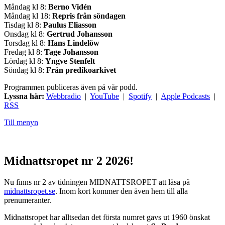
Måndag kl 8:
Berno Vidén
Måndag kl 18:
Repris från söndagen
Tisdag kl 8:
Paulus Eliasson
Onsdag kl 8:
Gertrud Johansson
Torsdag kl 8:
Hans Lindelöw
Fredag kl 8:
Tage Johansson
Lördag kl 8:
Yngve Stenfelt
Söndag kl 8:
Från predikoarkivet
Programmen publiceras även på vår podd.
Lyssna här:
Webbradio
|
YouTube
|
Spotify
|
Apple Podcasts
|
RSS
Till menyn
Midnattsropet nr 2 2026!
Nu finns nr 2 av tidningen MIDNATTSROPET att läsa på
midnattsropet.se
. Inom kort kommer den även hem till alla
prenumeranter.
Midnattsropet har alltsedan det första numret gavs ut 1960 önskat