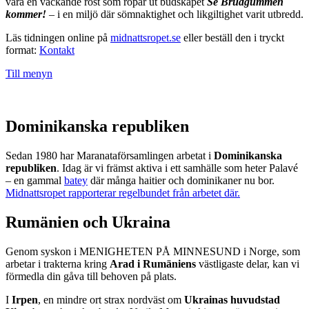
vara en väckande röst som ropar ut budskapet
Se Brudgummen
kommer!
– i en miljö där sömnaktighet och likgiltighet varit utbredd.
Läs tidningen online på
midnattsropet.se
eller beställ den i tryckt
format:
Kontakt
Till menyn
Dominikanska republiken
Sedan 1980 har Maranataförsamlingen arbetat i
Dominikanska
republiken
. Idag är vi främst aktiva i ett samhälle som heter Palavé
– en gammal
batey
där många haitier och dominikaner nu bor.
Midnattsropet rapporterar regelbundet från arbetet där.
Rumänien och Ukraina
Genom syskon i MENIGHETEN PÅ MINNESUND i Norge, som
arbetar i trakterna kring
Arad i Rumäniens
västligaste delar, kan vi
förmedla din gåva till behoven på plats.
I
Irpen
, en mindre ort strax nordväst om
Ukrainas huvudstad