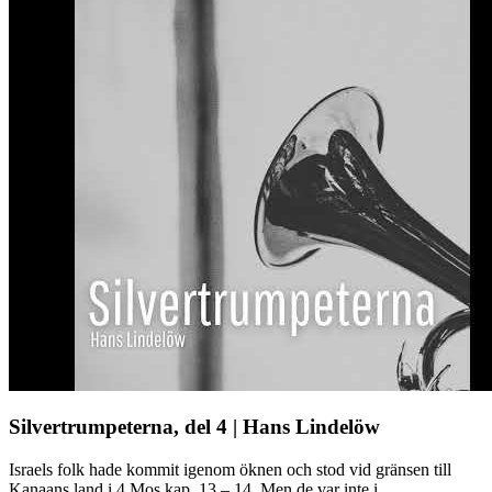
Silvertrumpeterna, del 4 | Hans Lindelöw
Israels folk hade kommit igenom öknen och stod vid gränsen till
Kanaans land i 4 Mos kap. 13 – 14. Men de var inte i ...