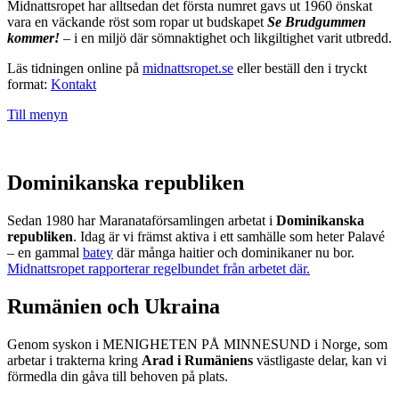
Midnattsropet har alltsedan det första numret gavs ut 1960 önskat
vara en väckande röst som ropar ut budskapet
Se Brudgummen
kommer!
– i en miljö där sömnaktighet och likgiltighet varit utbredd.
Läs tidningen online på
midnattsropet.se
eller beställ den i tryckt
format:
Kontakt
Till menyn
Dominikanska republiken
Sedan 1980 har Maranataförsamlingen arbetat i
Dominikanska
republiken
. Idag är vi främst aktiva i ett samhälle som heter Palavé
– en gammal
batey
där många haitier och dominikaner nu bor.
Midnattsropet rapporterar regelbundet från arbetet där.
Rumänien och Ukraina
Genom syskon i MENIGHETEN PÅ MINNESUND i Norge, som
arbetar i trakterna kring
Arad i Rumäniens
västligaste delar, kan vi
förmedla din gåva till behoven på plats.