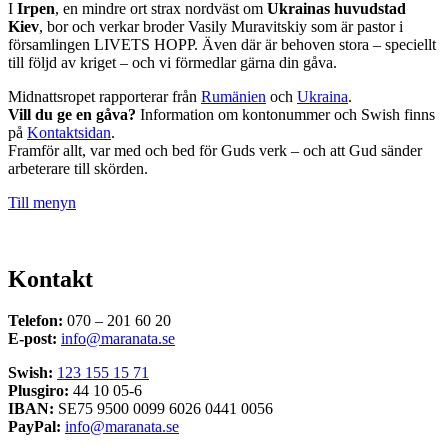
I
Irpen
, en mindre ort strax nordväst om
Ukrainas huvudstad
Kiev
, bor och verkar broder Vasily Muravitskiy som är pastor i
församlingen LIVETS HOPP. Även där är behoven stora – speciellt
till följd av kriget – och vi förmedlar gärna din gåva.
Midnattsropet rapporterar från
Rumänien
och
Ukraina
.
Vill du ge en gåva?
Information om kontonummer och Swish finns
på
Kontaktsidan
.
Framför allt, var med och bed för Guds verk – och att Gud sänder
arbeterare till skörden.
Till menyn
Kontakt
Telefon:
070 – 201 60 20
E-post:
info@maranata.se
Swish:
123 155 15 71
Plusgiro:
44 10 05-6
IBAN:
SE75 9500 0099 6026 0441 0056
PayPal:
info@maranata.se