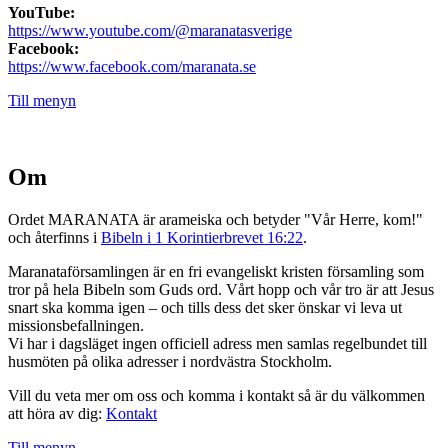
YouTube:
https://www.youtube.com/@maranatasverige
Facebook:
https://www.facebook.com/maranata.se
Till menyn
Om
Ordet MARANATA är arameiska och betyder "Vår Herre, kom!"
och återfinns i
Bibeln i 1 Korintierbrevet 16:22
.
Maranataförsamlingen är en fri evangeliskt kristen församling som
tror på hela Bibeln som Guds ord. Vårt hopp och vår tro är att Jesus
snart ska komma igen – och tills dess det sker önskar vi leva ut
missionsbefallningen.
Vi har i dagsläget ingen officiell adress men samlas regelbundet till
husmöten på olika adresser i nordvästra Stockholm.
Vill du veta mer om oss och komma i kontakt så är du välkommen
att höra av dig:
Kontakt
Till menyn