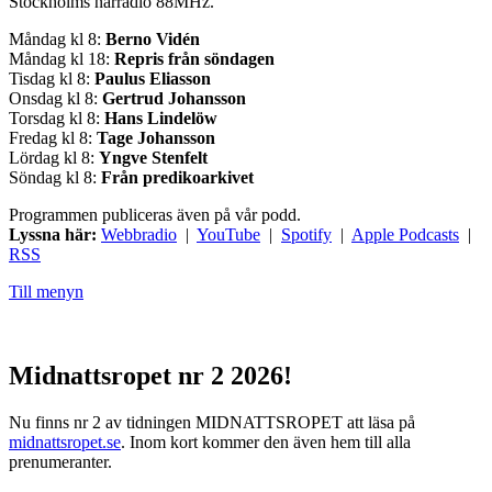
Stockholms närradio 88MHz.
Måndag kl 8:
Berno Vidén
Måndag kl 18:
Repris från söndagen
Tisdag kl 8:
Paulus Eliasson
Onsdag kl 8:
Gertrud Johansson
Torsdag kl 8:
Hans Lindelöw
Fredag kl 8:
Tage Johansson
Lördag kl 8:
Yngve Stenfelt
Söndag kl 8:
Från predikoarkivet
Programmen publiceras även på vår podd.
Lyssna här:
Webbradio
|
YouTube
|
Spotify
|
Apple Podcasts
|
RSS
Till menyn
Midnattsropet nr 2 2026!
Nu finns nr 2 av tidningen MIDNATTSROPET att läsa på
midnattsropet.se
. Inom kort kommer den även hem till alla
prenumeranter.