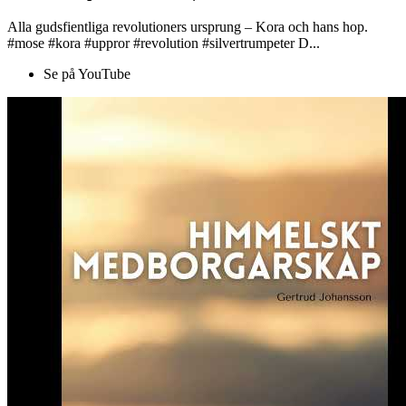
Alla gudsfientliga revolutioners ursprung – Kora och hans hop.
#mose #kora #uppror #revolution #silvertrumpeter D...
Se på YouTube