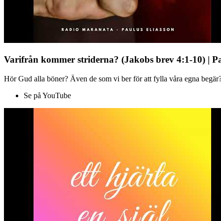
Varifrån kommer striderna? (Jakobs brev 4:1-10) | P
Hör Gud alla böner? Även de som vi ber för att fylla våra egna begär?
Se på YouTube