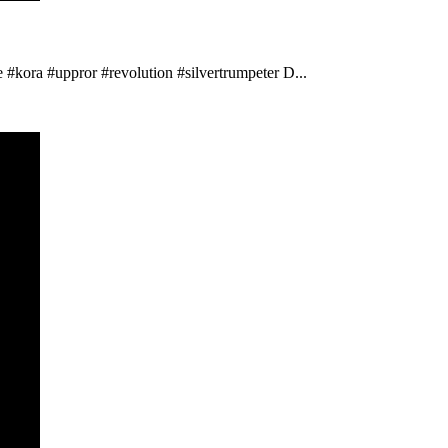
 #kora #uppror #revolution #silvertrumpeter D...