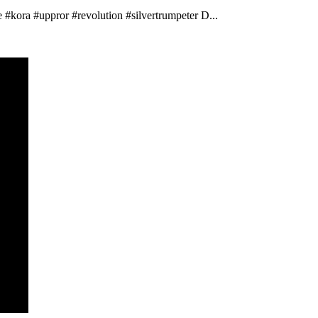
 #kora #uppror #revolution #silvertrumpeter D...