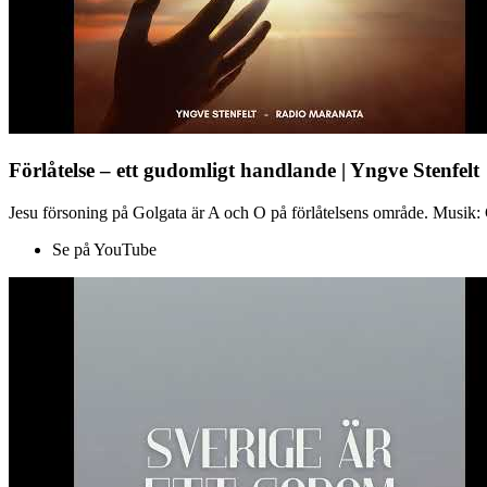
Förlåtelse – ett gudomligt handlande | Yngve Stenfelt
Jesu försoning på Golgata är A och O på förlåtelsens område. Musik: C
Se på YouTube