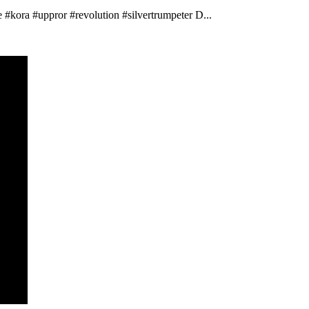
 #kora #uppror #revolution #silvertrumpeter D...