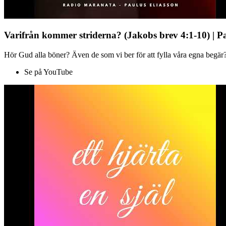
Varifrån kommer striderna? (Jakobs brev 4:1-10) | P
Hör Gud alla böner? Även de som vi ber för att fylla våra egna begär?
Se på YouTube