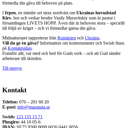
förmedla din gåva till behoven på plats.
I
Irpen
, en mindre ort strax nordväst om
Ukrainas huvudstad
Kiev
, bor och verkar broder Vasily Muravitskiy som är pastor i
församlingen LIVETS HOPP. Även där är behoven stora – speciellt
till följd av kriget – och vi förmedlar gärna din gåva.
Midnattsropet rapporterar från
Rumänien
och
Ukraina
.
Vill du ge en gåva?
Information om kontonummer och Swish finns
på
Kontaktsidan
.
Framför allt, var med och bed för Guds verk – och att Gud sänder
arbeterare till skörden.
Till menyn
Kontakt
Telefon:
070 – 201 60 20
E-post:
info@maranata.se
Swish:
123 155 15 71
Plusgiro:
44 10 05-6
IBAN:
SE75 9500 0099 6026 0441 0056