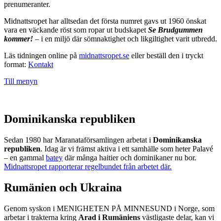
prenumeranter.
Midnattsropet har alltsedan det första numret gavs ut 1960 önskat
vara en väckande röst som ropar ut budskapet
Se Brudgummen
kommer!
– i en miljö där sömnaktighet och likgiltighet varit utbredd.
Läs tidningen online på
midnattsropet.se
eller beställ den i tryckt
format:
Kontakt
Till menyn
Dominikanska republiken
Sedan 1980 har Maranataförsamlingen arbetat i
Dominikanska
republiken
. Idag är vi främst aktiva i ett samhälle som heter Palavé
– en gammal
batey
där många haitier och dominikaner nu bor.
Midnattsropet rapporterar regelbundet från arbetet där.
Rumänien och Ukraina
Genom syskon i MENIGHETEN PÅ MINNESUND i Norge, som
arbetar i trakterna kring
Arad i Rumäniens
västligaste delar, kan vi