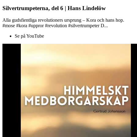
Silvertrumpeterna, del 6 | Hans Lindelöw
Alla gudsfientliga revolutioners ursprung – Kora och hans hop.
#mose #kora #uppror #revolution #silvertrumpeter D...
Se på YouTube