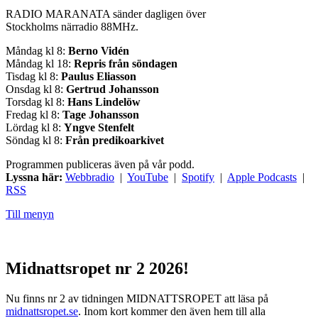
RADIO MARANATA sänder dagligen över
Stockholms närradio 88MHz.
Måndag kl 8:
Berno Vidén
Måndag kl 18:
Repris från söndagen
Tisdag kl 8:
Paulus Eliasson
Onsdag kl 8:
Gertrud Johansson
Torsdag kl 8:
Hans Lindelöw
Fredag kl 8:
Tage Johansson
Lördag kl 8:
Yngve Stenfelt
Söndag kl 8:
Från predikoarkivet
Programmen publiceras även på vår podd.
Lyssna här:
Webbradio
|
YouTube
|
Spotify
|
Apple Podcasts
|
RSS
Till menyn
Midnattsropet nr 2 2026!
Nu finns nr 2 av tidningen MIDNATTSROPET att läsa på
midnattsropet.se
. Inom kort kommer den även hem till alla