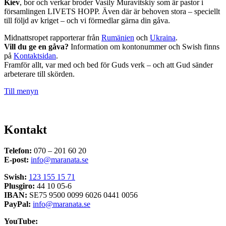
Kiev
, bor och verkar broder Vasily Muravitskiy som är pastor i
församlingen LIVETS HOPP. Även där är behoven stora – speciellt
till följd av kriget – och vi förmedlar gärna din gåva.
Midnattsropet rapporterar från
Rumänien
och
Ukraina
.
Vill du ge en gåva?
Information om kontonummer och Swish finns
på
Kontaktsidan
.
Framför allt, var med och bed för Guds verk – och att Gud sänder
arbeterare till skörden.
Till menyn
Kontakt
Telefon:
070 – 201 60 20
E-post:
info@maranata.se
Swish:
123 155 15 71
Plusgiro:
44 10 05-6
IBAN:
SE75 9500 0099 6026 0441 0056
PayPal:
info@maranata.se
YouTube: