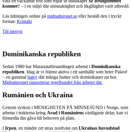
vara en väckande röst som ropar ut budskapet
Se Brudgummen
kommer!
– i en miljö där sömnaktighet och likgiltighet varit utbredd.
Läs tidningen online på
midnattsropet.se
eller beställ den i tryckt
format:
Kontakt
Till menyn
Dominikanska republiken
Sedan 1980 har Maranataförsamlingen arbetat i
Dominikanska
republiken
. Idag är vi främst aktiva i ett samhälle som heter Palavé
– en gammal
batey
där många haitier och dominikaner nu bor.
Midnattsropet rapporterar regelbundet från arbetet där.
Rumänien och Ukraina
Genom syskon i MENIGHETEN PÅ MINNESUND i Norge, som
arbetar i trakterna kring
Arad i Rumäniens
västligaste delar, kan vi
förmedla din gåva till behoven på plats.
I
Irpen
, en mindre ort strax nordväst om
Ukrainas huvudstad