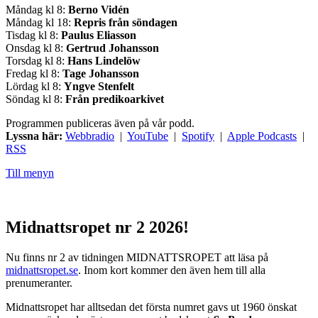
Måndag kl 8:
Berno Vidén
Måndag kl 18:
Repris från söndagen
Tisdag kl 8:
Paulus Eliasson
Onsdag kl 8:
Gertrud Johansson
Torsdag kl 8:
Hans Lindelöw
Fredag kl 8:
Tage Johansson
Lördag kl 8:
Yngve Stenfelt
Söndag kl 8:
Från predikoarkivet
Programmen publiceras även på vår podd.
Lyssna här:
Webbradio
|
YouTube
|
Spotify
|
Apple Podcasts
|
RSS
Till menyn
Midnattsropet nr 2 2026!
Nu finns nr 2 av tidningen MIDNATTSROPET att läsa på
midnattsropet.se
. Inom kort kommer den även hem till alla
prenumeranter.
Midnattsropet har alltsedan det första numret gavs ut 1960 önskat