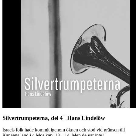
Silvertrumpeterna, del 4 | Hans Lindelöw
Israels folk hade kommit igenom öknen och stod vid gränsen till
Kanaans land i 4 Mos kap. 13 – 14. Men de var inte i ...