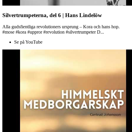
Silvertrumpeterna, del 6 | Hans Lindelöw
Alla gudsfientliga revolutioners ursprung – Kora och hans hop.
#mose #kora #uppror #revolution #silvertrumpeter D...
Se på YouTube