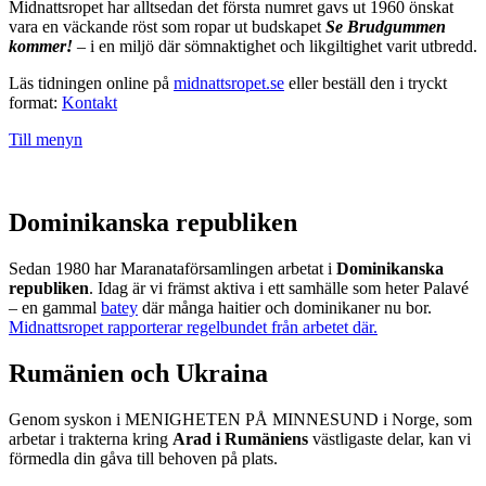
Midnattsropet har alltsedan det första numret gavs ut 1960 önskat
vara en väckande röst som ropar ut budskapet
Se Brudgummen
kommer!
– i en miljö där sömnaktighet och likgiltighet varit utbredd.
Läs tidningen online på
midnattsropet.se
eller beställ den i tryckt
format:
Kontakt
Till menyn
Dominikanska republiken
Sedan 1980 har Maranataförsamlingen arbetat i
Dominikanska
republiken
. Idag är vi främst aktiva i ett samhälle som heter Palavé
– en gammal
batey
där många haitier och dominikaner nu bor.
Midnattsropet rapporterar regelbundet från arbetet där.
Rumänien och Ukraina
Genom syskon i MENIGHETEN PÅ MINNESUND i Norge, som
arbetar i trakterna kring
Arad i Rumäniens
västligaste delar, kan vi
förmedla din gåva till behoven på plats.