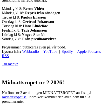
Stockholms närradio 88MHz.
Måndag kl 8:
Berno Vidén
Måndag kl 18:
Repris från söndagen
Tisdag kl 8:
Paulus Eliasson
Onsdag kl 8:
Gertrud Johansson
Torsdag kl 8:
Hans Lindelöw
Fredag kl 8:
Tage Johansson
Lördag kl 8:
Yngve Stenfelt
Söndag kl 8:
Från predikoarkivet
Programmen publiceras även på vår podd.
Lyssna här:
Webbradio
|
YouTube
|
Spotify
|
Apple Podcasts
|
RSS
Till menyn
Midnattsropet nr 2 2026!
Nu finns nr 2 av tidningen MIDNATTSROPET att läsa på
midnattsropet.se
. Inom kort kommer den även hem till alla
prenumeranter.