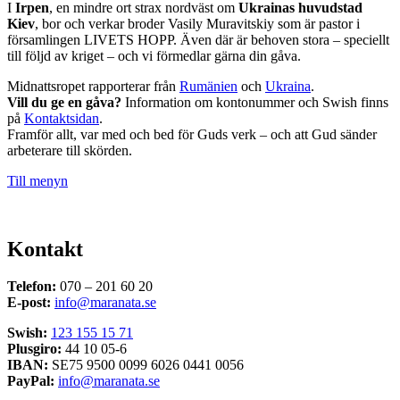
I
Irpen
, en mindre ort strax nordväst om
Ukrainas huvudstad
Kiev
, bor och verkar broder Vasily Muravitskiy som är pastor i
församlingen LIVETS HOPP. Även där är behoven stora – speciellt
till följd av kriget – och vi förmedlar gärna din gåva.
Midnattsropet rapporterar från
Rumänien
och
Ukraina
.
Vill du ge en gåva?
Information om kontonummer och Swish finns
på
Kontaktsidan
.
Framför allt, var med och bed för Guds verk – och att Gud sänder
arbeterare till skörden.
Till menyn
Kontakt
Telefon:
070 – 201 60 20
E-post:
info@maranata.se
Swish:
123 155 15 71
Plusgiro:
44 10 05-6
IBAN:
SE75 9500 0099 6026 0441 0056
PayPal:
info@maranata.se