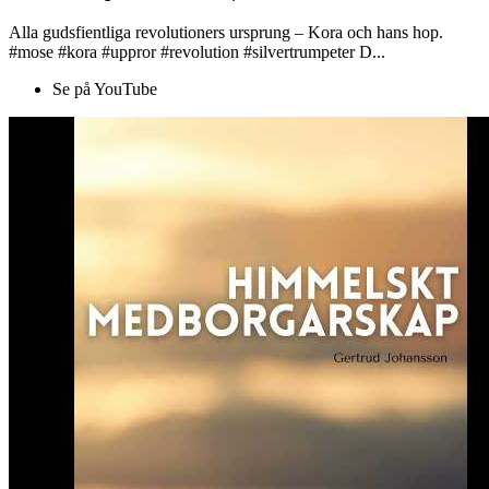
Alla gudsfientliga revolutioners ursprung – Kora och hans hop.
#mose #kora #uppror #revolution #silvertrumpeter D...
Se på YouTube