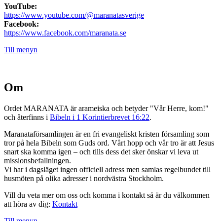
YouTube:
https://www.youtube.com/@maranatasverige
Facebook:
https://www.facebook.com/maranata.se
Till menyn
Om
Ordet MARANATA är arameiska och betyder "Vår Herre, kom!"
och återfinns i
Bibeln i 1 Korintierbrevet 16:22
.
Maranataförsamlingen är en fri evangeliskt kristen församling som
tror på hela Bibeln som Guds ord. Vårt hopp och vår tro är att Jesus
snart ska komma igen – och tills dess det sker önskar vi leva ut
missionsbefallningen.
Vi har i dagsläget ingen officiell adress men samlas regelbundet till
husmöten på olika adresser i nordvästra Stockholm.
Vill du veta mer om oss och komma i kontakt så är du välkommen
att höra av dig:
Kontakt
Till menyn