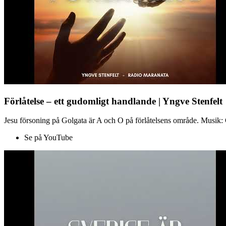
Förlåtelse – ett gudomligt handlande | Yngve Stenfelt
Jesu försoning på Golgata är A och O på förlåtelsens område. Musik: C
Se på YouTube