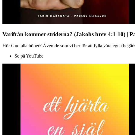
Varifrån kommer striderna? (Jakobs brev 4:1-10) | P
Hör Gud alla böner? Även de som vi ber för att fylla våra egna begär?
Se på YouTube