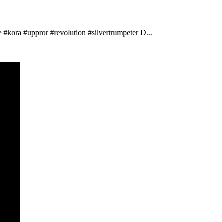
 #kora #uppror #revolution #silvertrumpeter D...