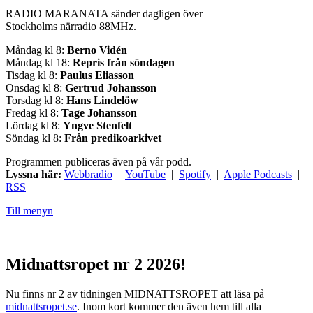
RADIO MARANATA sänder dagligen över
Stockholms närradio 88MHz.
Måndag kl 8:
Berno Vidén
Måndag kl 18:
Repris från söndagen
Tisdag kl 8:
Paulus Eliasson
Onsdag kl 8:
Gertrud Johansson
Torsdag kl 8:
Hans Lindelöw
Fredag kl 8:
Tage Johansson
Lördag kl 8:
Yngve Stenfelt
Söndag kl 8:
Från predikoarkivet
Programmen publiceras även på vår podd.
Lyssna här:
Webbradio
|
YouTube
|
Spotify
|
Apple Podcasts
|
RSS
Till menyn
Midnattsropet nr 2 2026!
Nu finns nr 2 av tidningen MIDNATTSROPET att läsa på
midnattsropet.se
. Inom kort kommer den även hem till alla