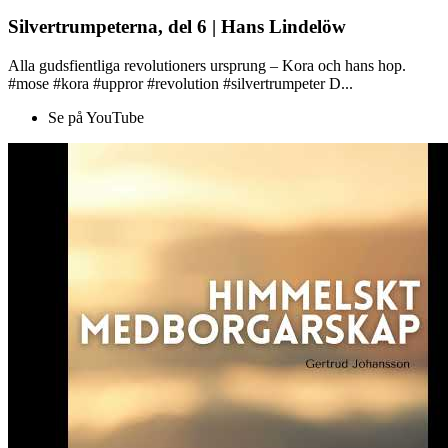
Silvertrumpeterna, del 6 | Hans Lindelöw
Alla gudsfientliga revolutioners ursprung – Kora och hans hop.
#mose #kora #uppror #revolution #silvertrumpeter D...
Se på YouTube