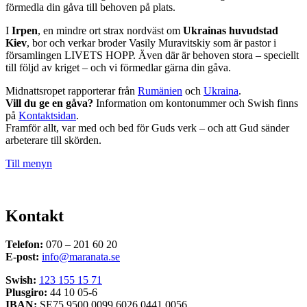
förmedla din gåva till behoven på plats.
I
Irpen
, en mindre ort strax nordväst om
Ukrainas huvudstad
Kiev
, bor och verkar broder Vasily Muravitskiy som är pastor i
församlingen LIVETS HOPP. Även där är behoven stora – speciellt
till följd av kriget – och vi förmedlar gärna din gåva.
Midnattsropet rapporterar från
Rumänien
och
Ukraina
.
Vill du ge en gåva?
Information om kontonummer och Swish finns
på
Kontaktsidan
.
Framför allt, var med och bed för Guds verk – och att Gud sänder
arbeterare till skörden.
Till menyn
Kontakt
Telefon:
070 – 201 60 20
E-post:
info@maranata.se
Swish:
123 155 15 71
Plusgiro:
44 10 05-6
IBAN:
SE75 9500 0099 6026 0441 0056