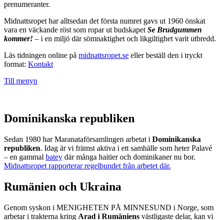
prenumeranter.
Midnattsropet har alltsedan det första numret gavs ut 1960 önskat
vara en väckande röst som ropar ut budskapet
Se Brudgummen
kommer!
– i en miljö där sömnaktighet och likgiltighet varit utbredd.
Läs tidningen online på
midnattsropet.se
eller beställ den i tryckt
format:
Kontakt
Till menyn
Dominikanska republiken
Sedan 1980 har Maranataförsamlingen arbetat i
Dominikanska
republiken
. Idag är vi främst aktiva i ett samhälle som heter Palavé
– en gammal
batey
där många haitier och dominikaner nu bor.
Midnattsropet rapporterar regelbundet från arbetet där.
Rumänien och Ukraina
Genom syskon i MENIGHETEN PÅ MINNESUND i Norge, som
arbetar i trakterna kring
Arad i Rumäniens
västligaste delar, kan vi