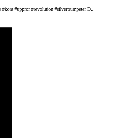
 #kora #uppror #revolution #silvertrumpeter D...