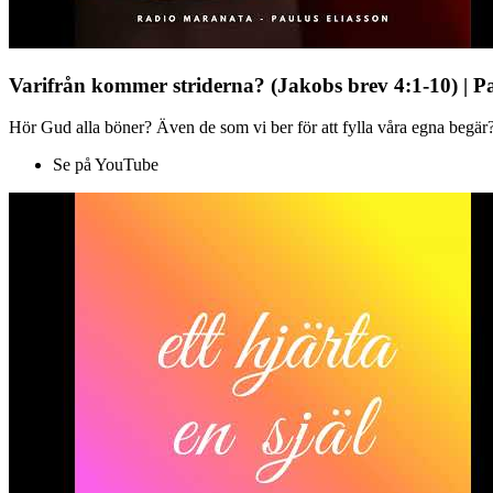
Varifrån kommer striderna? (Jakobs brev 4:1-10) | P
Hör Gud alla böner? Även de som vi ber för att fylla våra egna begär?
Se på YouTube