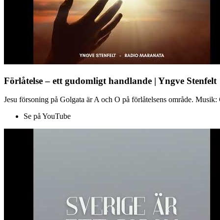
Förlåtelse – ett gudomligt handlande | Yngve Stenfelt
Jesu försoning på Golgata är A och O på förlåtelsens område. Musik: C
Se på YouTube