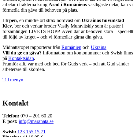
arbetar i trakterna kring
Arad i Rumäniens
västligaste delar, kan vi
förmedla din gåva till behoven på plats.
I
Irpen
, en mindre ort strax nordväst om
Ukrainas huvudstad
Kiev
, bor och verkar broder Vasily Muravitskiy som är pastor i
församlingen LIVETS HOPP. Även där är behoven stora – speciellt
till följd av kriget – och vi förmedlar gärna din gåva.
Midnattsropet rapporterar från
Rumänien
och
Ukraina
.
Vill du ge en gåva?
Information om kontonummer och Swish finns
på
Kontaktsidan
.
Framför allt, var med och bed för Guds verk – och att Gud sänder
arbeterare till skörden.
Till menyn
Kontakt
Telefon:
070 – 201 60 20
E-post:
info@maranata.se
Swish:
123 155 15 71