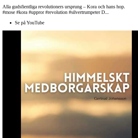
Alla gudsfientliga revolutioners ursprung – Kora och hans hop.
#mose #kora #uppror #revolution #silvertrumpeter D...
Se på YouTube