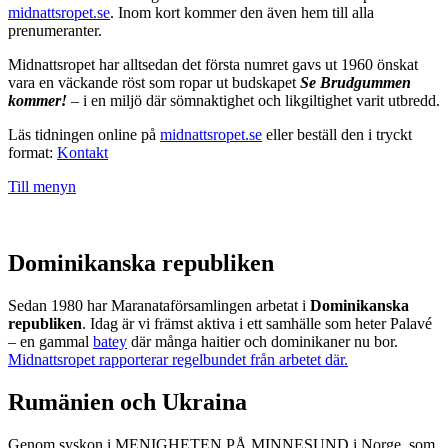
midnattsropet.se
. Inom kort kommer den även hem till alla
prenumeranter.
Midnattsropet har alltsedan det första numret gavs ut 1960 önskat
vara en väckande röst som ropar ut budskapet
Se Brudgummen
kommer!
– i en miljö där sömnaktighet och likgiltighet varit utbredd.
Läs tidningen online på
midnattsropet.se
eller beställ den i tryckt
format:
Kontakt
Till menyn
Dominikanska republiken
Sedan 1980 har Maranataförsamlingen arbetat i
Dominikanska
republiken
. Idag är vi främst aktiva i ett samhälle som heter Palavé
– en gammal
batey
där många haitier och dominikaner nu bor.
Midnattsropet rapporterar regelbundet från arbetet där.
Rumänien och Ukraina
Genom syskon i MENIGHETEN PÅ MINNESUND i Norge, som