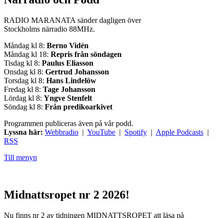
RADIO MARANATA sänder dagligen över
Stockholms närradio 88MHz.
Måndag kl 8:
Berno Vidén
Måndag kl 18:
Repris från söndagen
Tisdag kl 8:
Paulus Eliasson
Onsdag kl 8:
Gertrud Johansson
Torsdag kl 8:
Hans Lindelöw
Fredag kl 8:
Tage Johansson
Lördag kl 8:
Yngve Stenfelt
Söndag kl 8:
Från predikoarkivet
Programmen publiceras även på vår podd.
Lyssna här:
Webbradio
|
YouTube
|
Spotify
|
Apple Podcasts
|
RSS
Till menyn
Midnattsropet nr 2 2026!
Nu finns nr 2 av tidningen MIDNATTSROPET att läsa på