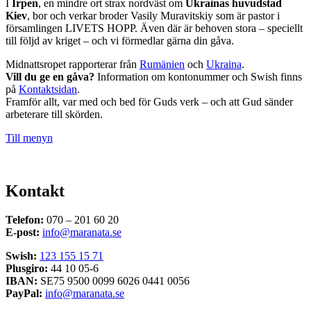
I
Irpen
, en mindre ort strax nordväst om
Ukrainas huvudstad
Kiev
, bor och verkar broder Vasily Muravitskiy som är pastor i
församlingen LIVETS HOPP. Även där är behoven stora – speciellt
till följd av kriget – och vi förmedlar gärna din gåva.
Midnattsropet rapporterar från
Rumänien
och
Ukraina
.
Vill du ge en gåva?
Information om kontonummer och Swish finns
på
Kontaktsidan
.
Framför allt, var med och bed för Guds verk – och att Gud sänder
arbeterare till skörden.
Till menyn
Kontakt
Telefon:
070 – 201 60 20
E-post:
info@maranata.se
Swish:
123 155 15 71
Plusgiro:
44 10 05-6
IBAN:
SE75 9500 0099 6026 0441 0056
PayPal:
info@maranata.se