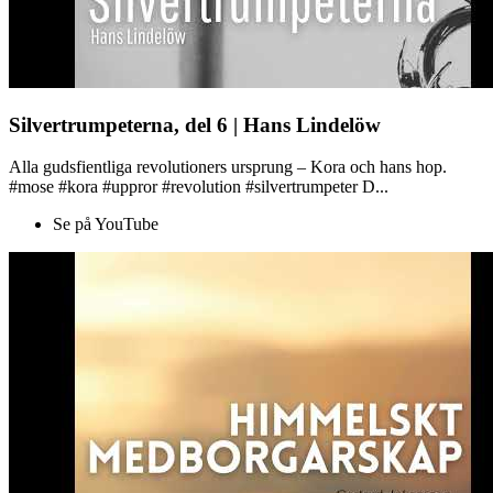
Silvertrumpeterna, del 6 | Hans Lindelöw
Alla gudsfientliga revolutioners ursprung – Kora och hans hop.
#mose #kora #uppror #revolution #silvertrumpeter D...
Se på YouTube