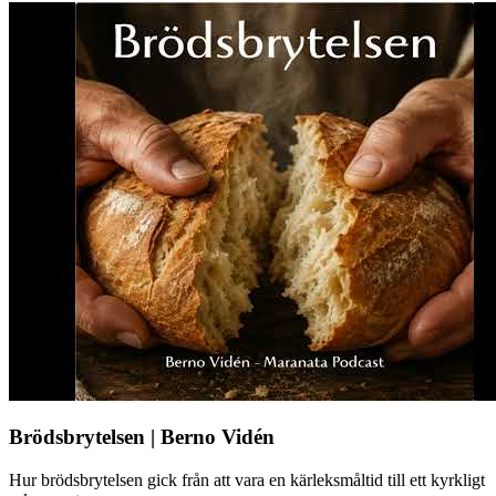
Brödsbrytelsen | Berno Vidén
Hur brödsbrytelsen gick från att vara en kärleksmåltid till ett kyrkligt