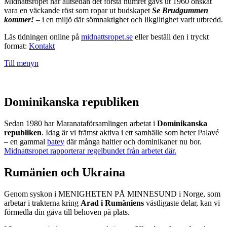
Midnattsropet har alltsedan det första numret gavs ut 1960 önskat
vara en väckande röst som ropar ut budskapet
Se Brudgummen
kommer!
– i en miljö där sömnaktighet och likgiltighet varit utbredd.
Läs tidningen online på
midnattsropet.se
eller beställ den i tryckt
format:
Kontakt
Till menyn
Dominikanska republiken
Sedan 1980 har Maranataförsamlingen arbetat i
Dominikanska
republiken
. Idag är vi främst aktiva i ett samhälle som heter Palavé
– en gammal
batey
där många haitier och dominikaner nu bor.
Midnattsropet rapporterar regelbundet från arbetet där.
Rumänien och Ukraina
Genom syskon i MENIGHETEN PÅ MINNESUND i Norge, som
arbetar i trakterna kring
Arad i Rumäniens
västligaste delar, kan vi
förmedla din gåva till behoven på plats.