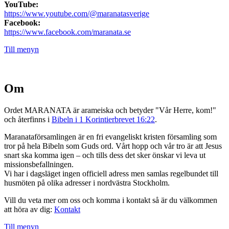
YouTube:
https://www.youtube.com/@maranatasverige
Facebook:
https://www.facebook.com/maranata.se
Till menyn
Om
Ordet MARANATA är arameiska och betyder "Vår Herre, kom!"
och återfinns i
Bibeln i 1 Korintierbrevet 16:22
.
Maranataförsamlingen är en fri evangeliskt kristen församling som
tror på hela Bibeln som Guds ord. Vårt hopp och vår tro är att Jesus
snart ska komma igen – och tills dess det sker önskar vi leva ut
missionsbefallningen.
Vi har i dagsläget ingen officiell adress men samlas regelbundet till
husmöten på olika adresser i nordvästra Stockholm.
Vill du veta mer om oss och komma i kontakt så är du välkommen
att höra av dig:
Kontakt
Till menyn