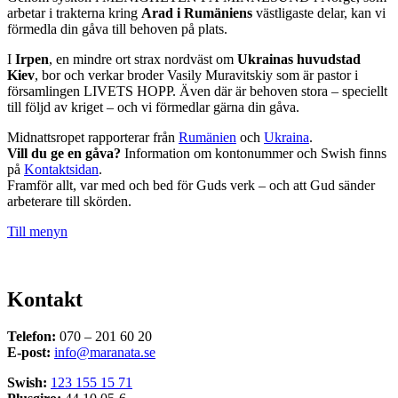
arbetar i trakterna kring
Arad i Rumäniens
västligaste delar, kan vi
förmedla din gåva till behoven på plats.
I
Irpen
, en mindre ort strax nordväst om
Ukrainas huvudstad
Kiev
, bor och verkar broder Vasily Muravitskiy som är pastor i
församlingen LIVETS HOPP. Även där är behoven stora – speciellt
till följd av kriget – och vi förmedlar gärna din gåva.
Midnattsropet rapporterar från
Rumänien
och
Ukraina
.
Vill du ge en gåva?
Information om kontonummer och Swish finns
på
Kontaktsidan
.
Framför allt, var med och bed för Guds verk – och att Gud sänder
arbeterare till skörden.
Till menyn
Kontakt
Telefon:
070 – 201 60 20
E-post:
info@maranata.se
Swish:
123 155 15 71