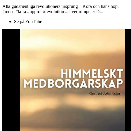
Alla gudsfientliga revolutioners ursprung – Kora och hans hop.
#mose #kora #uppror #revolution #silvertrumpeter D...
Se på YouTube