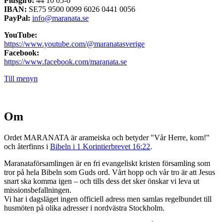
Plusgiro:
44 10 05-6
IBAN:
SE75 9500 0099 6026 0441 0056
PayPal:
info@maranata.se
YouTube:
https://www.youtube.com/@maranatasverige
Facebook:
https://www.facebook.com/maranata.se
Till menyn
Om
Ordet MARANATA är arameiska och betyder "Vår Herre, kom!"
och återfinns i
Bibeln i 1 Korintierbrevet 16:22
.
Maranataförsamlingen är en fri evangeliskt kristen församling som
tror på hela Bibeln som Guds ord. Vårt hopp och vår tro är att Jesus
snart ska komma igen – och tills dess det sker önskar vi leva ut
missionsbefallningen.
Vi har i dagsläget ingen officiell adress men samlas regelbundet till
husmöten på olika adresser i nordvästra Stockholm.