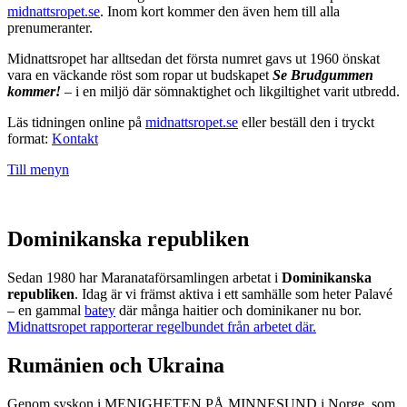
midnattsropet.se
. Inom kort kommer den även hem till alla
prenumeranter.
Midnattsropet har alltsedan det första numret gavs ut 1960 önskat
vara en väckande röst som ropar ut budskapet
Se Brudgummen
kommer!
– i en miljö där sömnaktighet och likgiltighet varit utbredd.
Läs tidningen online på
midnattsropet.se
eller beställ den i tryckt
format:
Kontakt
Till menyn
Dominikanska republiken
Sedan 1980 har Maranataförsamlingen arbetat i
Dominikanska
republiken
. Idag är vi främst aktiva i ett samhälle som heter Palavé
– en gammal
batey
där många haitier och dominikaner nu bor.
Midnattsropet rapporterar regelbundet från arbetet där.
Rumänien och Ukraina
Genom syskon i MENIGHETEN PÅ MINNESUND i Norge, som