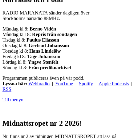
RADIO MARANATA sänder dagligen över
Stockholms närradio 88MHz.
Måndag kl 8:
Berno Vidén
Måndag kl 18:
Repris från söndagen
Tisdag kl 8:
Paulus Eliasson
Onsdag kl 8:
Gertrud Johansson
Torsdag kl 8:
Hans Lindelöw
Fredag kl 8:
Tage Johansson
Lördag kl 8:
Yngve Stenfelt
Söndag kl 8:
Från predikoarkivet
Programmen publiceras även på vår podd.
Lyssna här:
Webbradio
|
YouTube
|
Spotify
|
Apple Podcasts
|
RSS
Till menyn
Midnattsropet nr 2 2026!
Nu finns nr 2 av tidningen MIDNATTSROPET att läsa på