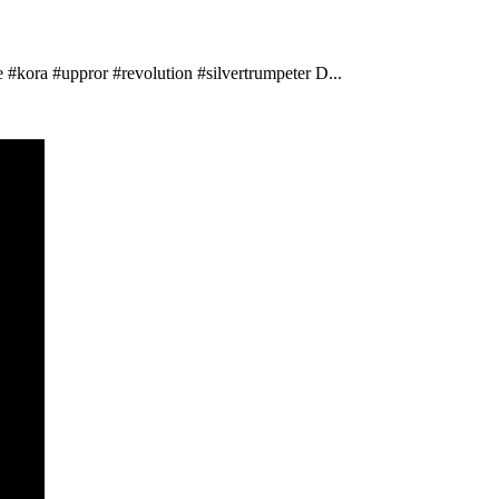
 #kora #uppror #revolution #silvertrumpeter D...