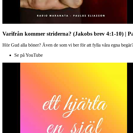
Varifrån kommer striderna? (Jakobs brev 4:1-10) | P
Hör Gud alla böner? Även de som vi ber för att fylla våra egna begär?
Se på YouTube