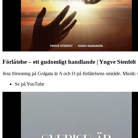
Förlåtelse – ett gudomligt handlande | Yngve Stenfelt
Jesu försoning på Golgata är A och O på förlåtelsens område. Musik: C
Se på YouTube