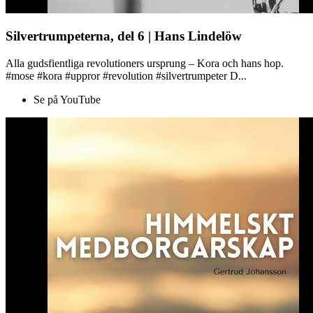
Silvertrumpeterna, del 6 | Hans Lindelöw
Alla gudsfientliga revolutioners ursprung – Kora och hans hop.
#mose #kora #uppror #revolution #silvertrumpeter D...
Se på YouTube