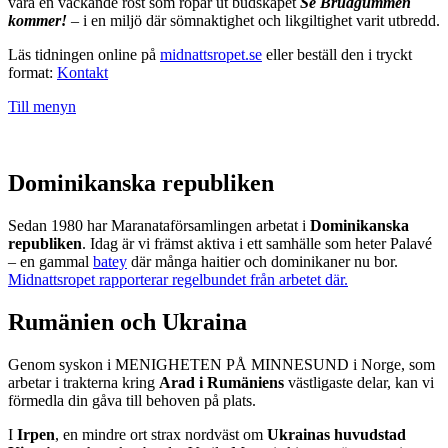
vara en väckande röst som ropar ut budskapet
Se Brudgummen
kommer!
– i en miljö där sömnaktighet och likgiltighet varit utbredd.
Läs tidningen online på
midnattsropet.se
eller beställ den i tryckt
format:
Kontakt
Till menyn
Dominikanska republiken
Sedan 1980 har Maranataförsamlingen arbetat i
Dominikanska
republiken
. Idag är vi främst aktiva i ett samhälle som heter Palavé
– en gammal
batey
där många haitier och dominikaner nu bor.
Midnattsropet rapporterar regelbundet från arbetet där.
Rumänien och Ukraina
Genom syskon i MENIGHETEN PÅ MINNESUND i Norge, som
arbetar i trakterna kring
Arad i Rumäniens
västligaste delar, kan vi
förmedla din gåva till behoven på plats.
I
Irpen
, en mindre ort strax nordväst om
Ukrainas huvudstad