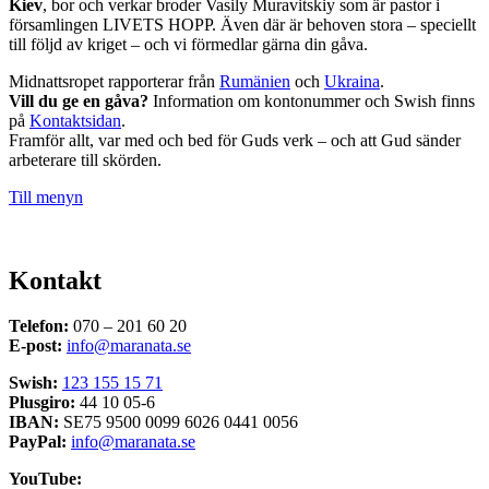
Kiev
, bor och verkar broder Vasily Muravitskiy som är pastor i
församlingen LIVETS HOPP. Även där är behoven stora – speciellt
till följd av kriget – och vi förmedlar gärna din gåva.
Midnattsropet rapporterar från
Rumänien
och
Ukraina
.
Vill du ge en gåva?
Information om kontonummer och Swish finns
på
Kontaktsidan
.
Framför allt, var med och bed för Guds verk – och att Gud sänder
arbeterare till skörden.
Till menyn
Kontakt
Telefon:
070 – 201 60 20
E-post:
info@maranata.se
Swish:
123 155 15 71
Plusgiro:
44 10 05-6
IBAN:
SE75 9500 0099 6026 0441 0056
PayPal:
info@maranata.se
YouTube: