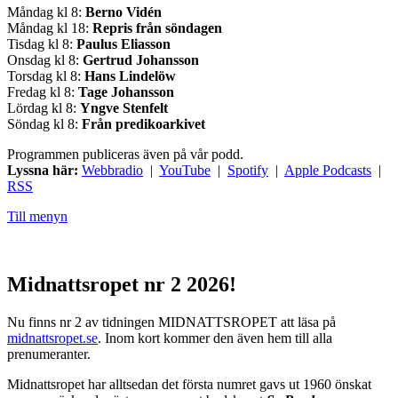
Måndag kl 8:
Berno Vidén
Måndag kl 18:
Repris från söndagen
Tisdag kl 8:
Paulus Eliasson
Onsdag kl 8:
Gertrud Johansson
Torsdag kl 8:
Hans Lindelöw
Fredag kl 8:
Tage Johansson
Lördag kl 8:
Yngve Stenfelt
Söndag kl 8:
Från predikoarkivet
Programmen publiceras även på vår podd.
Lyssna här:
Webbradio
|
YouTube
|
Spotify
|
Apple Podcasts
|
RSS
Till menyn
Midnattsropet nr 2 2026!
Nu finns nr 2 av tidningen MIDNATTSROPET att läsa på
midnattsropet.se
. Inom kort kommer den även hem till alla
prenumeranter.
Midnattsropet har alltsedan det första numret gavs ut 1960 önskat