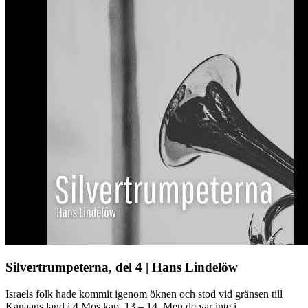
Silvertrumpeterna, del 4 | Hans Lindelöw
Israels folk hade kommit igenom öknen och stod vid gränsen till
Kanaans land i 4 Mos kap. 13 – 14. Men de var inte i ...