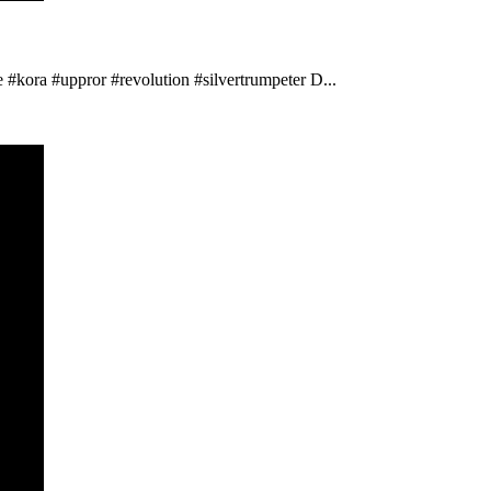
 #kora #uppror #revolution #silvertrumpeter D...