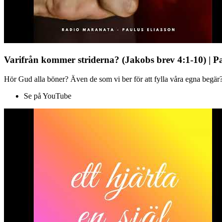
Varifrån kommer striderna? (Jakobs brev 4:1-10) | P
Hör Gud alla böner? Även de som vi ber för att fylla våra egna begär?
Se på YouTube