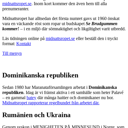
midnattsropet.se
. Inom kort kommer den även hem till alla
prenumeranter.
Midnattsropet har alltsedan det första numret gavs ut 1960 önskat
vara en väckande röst som ropar ut budskapet
Se Brudgummen
kommer!
– i en miljö där sömnaktighet och likgiltighet varit utbredd.
Läs tidningen online på
midnattsropet.se
eller beställ den i tryckt
format:
Kontakt
Till menyn
Dominikanska republiken
Sedan 1980 har Maranataförsamlingen arbetat i
Dominikanska
republiken
. Idag är vi främst aktiva i ett samhälle som heter Palavé
– en gammal
batey
där många haitier och dominikaner nu bor.
Midnattsropet rapporterar regelbundet från arbetet där.
Rumänien och Ukraina
Genom syskon i MENIGHETEN PÅ MINNESUND i Norge, som