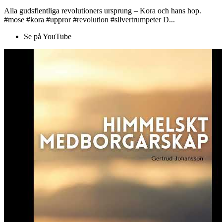
Alla gudsfientliga revolutioners ursprung – Kora och hans hop.
#mose #kora #uppror #revolution #silvertrumpeter D...
Se på YouTube