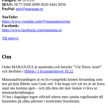
Plusgiro:
44 10 05-6
IBAN:
SE75 9500 0099 6026 0441 0056
PayPal:
info@maranata.se
YouTube:
https://www.youtube.com/@maranatasverige
Facebook:
https://www.facebook.com/maranata.se
Till menyn
Om
Ordet MARANATA är arameiska och betyder "Vår Herre, kom!"
och återfinns i
Bibeln i 1 Korintierbrevet 16:22
.
Maranataförsamlingen är en fri evangeliskt kristen församling som
tror på hela Bibeln som Guds ord. Vårt hopp och vår tro är att Jesus
snart ska komma igen – och tills dess det sker önskar vi leva ut
missionsbefallningen.
Vi har i dagsläget ingen officiell adress men samlas regelbundet till
husmöten på olika adresser i nordvästra Stockholm.