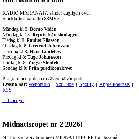
RADIO MARANATA sänder dagligen över
Stockholms närradio 88MHz.
Måndag kl 8:
Berno Vidén
Måndag kl 18:
Repris från söndagen
Tisdag kl 8:
Paulus Eliasson
Onsdag kl 8:
Gertrud Johansson
Torsdag kl 8:
Hans Lindelöw
Fredag kl 8:
Tage Johansson
Lördag kl 8:
Yngve Stenfelt
Söndag kl 8:
Från predikoarkivet
Programmen publiceras även på vår podd.
Lyssna här:
Webbradio
|
YouTube
|
Spotify
|
Apple Podcasts
|
RSS
Till menyn
Midnattsropet nr 2 2026!
Nu finns nr 2 av tidningen MIDNATTSROPET att läsa på