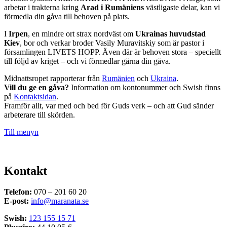
arbetar i trakterna kring
Arad i Rumäniens
västligaste delar, kan vi
förmedla din gåva till behoven på plats.
I
Irpen
, en mindre ort strax nordväst om
Ukrainas huvudstad
Kiev
, bor och verkar broder Vasily Muravitskiy som är pastor i
församlingen LIVETS HOPP. Även där är behoven stora – speciellt
till följd av kriget – och vi förmedlar gärna din gåva.
Midnattsropet rapporterar från
Rumänien
och
Ukraina
.
Vill du ge en gåva?
Information om kontonummer och Swish finns
på
Kontaktsidan
.
Framför allt, var med och bed för Guds verk – och att Gud sänder
arbeterare till skörden.
Till menyn
Kontakt
Telefon:
070 – 201 60 20
E-post:
info@maranata.se
Swish:
123 155 15 71