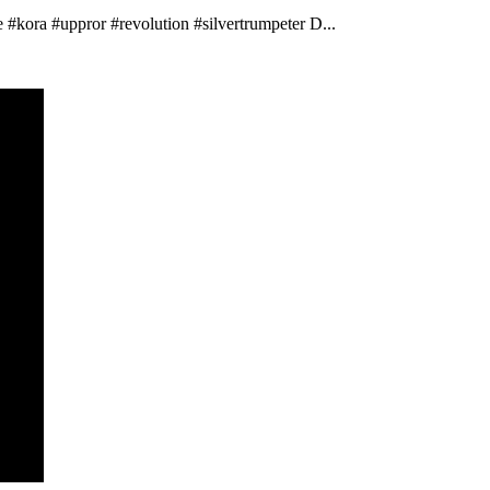
 #kora #uppror #revolution #silvertrumpeter D...