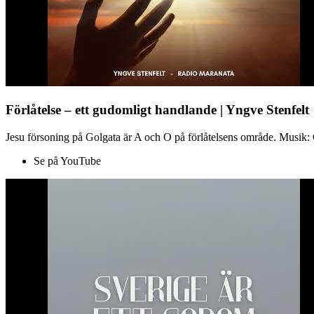
Förlåtelse – ett gudomligt handlande | Yngve Stenfelt
Jesu försoning på Golgata är A och O på förlåtelsens område. Musik: C
Se på YouTube