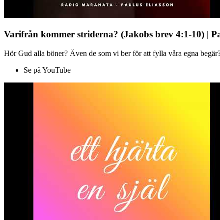
Varifrån kommer striderna? (Jakobs brev 4:1-10) | P
Hör Gud alla böner? Även de som vi ber för att fylla våra egna begär?
Se på YouTube