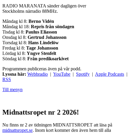
RADIO MARANATA sänder dagligen över
Stockholms närradio 88MHz.
Måndag kl 8:
Berno Vidén
Måndag kl 18:
Repris från söndagen
Tisdag kl 8:
Paulus Eliasson
Onsdag kl 8:
Gertrud Johansson
Torsdag kl 8:
Hans Lindelöw
Fredag kl 8:
Tage Johansson
Lördag kl 8:
Yngve Stenfelt
Söndag kl 8:
Från predikoarkivet
Programmen publiceras även på vår podd.
Lyssna här:
Webbradio
|
YouTube
|
Spotify
|
Apple Podcasts
|
RSS
Till menyn
Midnattsropet nr 2 2026!
Nu finns nr 2 av tidningen MIDNATTSROPET att läsa på
midnattsropet.se
. Inom kort kommer den även hem till alla