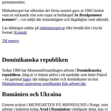
prenumeranter.
Midnattsropet har alltsedan det första numret gavs ut 1960 önskat
vara en väckande röst som ropar ut budskapet
Se Brudgummen
kommer!
– i en miljö där sömnaktighet och likgiltighet varit utbredd.
Läs tidningen online på
midnattsropet.se
eller beställ den i tryckt
format:
Kontakt
Till menyn
Dominikanska republiken
Sedan 1980 har Maranataförsamlingen arbetat i
Dominikanska
republiken
. Idag är vi främst aktiva i ett samhälle som heter Palavé
– en gammal
batey
där många haitier och dominikaner nu bor.
Midnattsropet rapporterar regelbundet från arbetet där.
Rumänien och Ukraina
Genom syskon i MENIGHETEN PÅ MINNESUND i Norge, som
arbetar i trakterna kring
Arad i Rumäniens
västligaste delar, kan vi