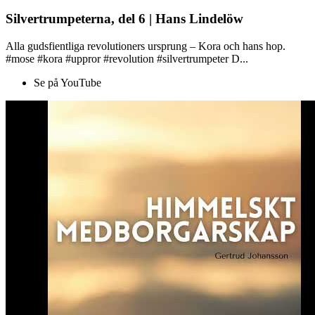
Silvertrumpeterna, del 6 | Hans Lindelöw
Alla gudsfientliga revolutioners ursprung – Kora och hans hop.
#mose #kora #uppror #revolution #silvertrumpeter D...
Se på YouTube