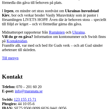
förmedla din gåva till behoven på plats.
I
Irpen
, en mindre ort strax nordväst om
Ukrainas huvudstad
Kiev
, bor och verkar broder Vasily Muravitskiy som är pastor i
församlingen LIVETS HOPP. Även där är behoven stora – speciellt
till följd av kriget – och vi förmedlar gärna din gåva.
Midnattsropet rapporterar från
Rumänien
och
Ukraina
.
Vill du ge en gåva?
Information om kontonummer och Swish finns
på
Kontaktsidan
.
Framför allt, var med och bed för Guds verk – och att Gud sänder
arbeterare till skörden.
Till menyn
Kontakt
Telefon:
070 – 201 60 20
E-post:
info@maranata.se
Swish:
123 155 15 71
Plusgiro:
44 10 05-6
IBAN:
SE75 9500 0099 6026 0441 0056