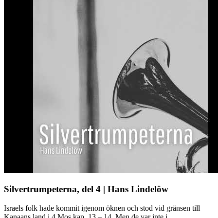
Silvertrumpeterna, del 4 | Hans Lindelöw
Israels folk hade kommit igenom öknen och stod vid gränsen till
Kanaans land i 4 Mos kap. 13 – 14. Men de var inte i ...