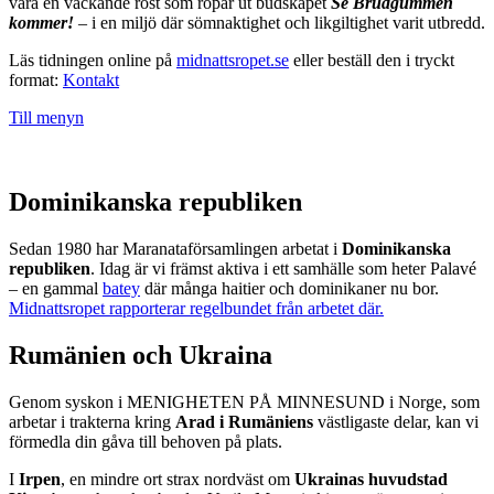
vara en väckande röst som ropar ut budskapet
Se Brudgummen
kommer!
– i en miljö där sömnaktighet och likgiltighet varit utbredd.
Läs tidningen online på
midnattsropet.se
eller beställ den i tryckt
format:
Kontakt
Till menyn
Dominikanska republiken
Sedan 1980 har Maranataförsamlingen arbetat i
Dominikanska
republiken
. Idag är vi främst aktiva i ett samhälle som heter Palavé
– en gammal
batey
där många haitier och dominikaner nu bor.
Midnattsropet rapporterar regelbundet från arbetet där.
Rumänien och Ukraina
Genom syskon i MENIGHETEN PÅ MINNESUND i Norge, som
arbetar i trakterna kring
Arad i Rumäniens
västligaste delar, kan vi
förmedla din gåva till behoven på plats.
I
Irpen
, en mindre ort strax nordväst om
Ukrainas huvudstad