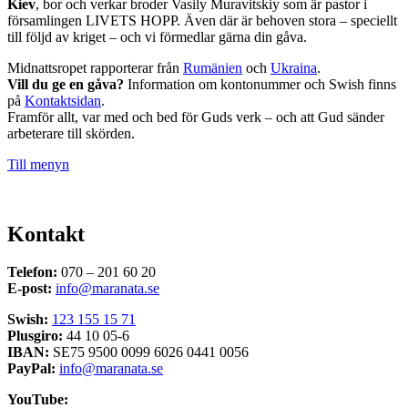
Kiev
, bor och verkar broder Vasily Muravitskiy som är pastor i
församlingen LIVETS HOPP. Även där är behoven stora – speciellt
till följd av kriget – och vi förmedlar gärna din gåva.
Midnattsropet rapporterar från
Rumänien
och
Ukraina
.
Vill du ge en gåva?
Information om kontonummer och Swish finns
på
Kontaktsidan
.
Framför allt, var med och bed för Guds verk – och att Gud sänder
arbeterare till skörden.
Till menyn
Kontakt
Telefon:
070 – 201 60 20
E-post:
info@maranata.se
Swish:
123 155 15 71
Plusgiro:
44 10 05-6
IBAN:
SE75 9500 0099 6026 0441 0056
PayPal:
info@maranata.se
YouTube: