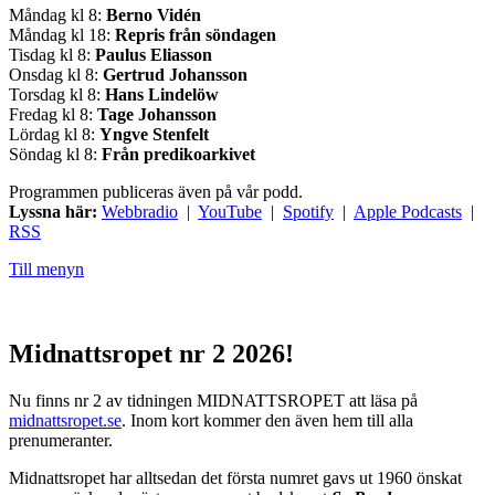
Måndag kl 8:
Berno Vidén
Måndag kl 18:
Repris från söndagen
Tisdag kl 8:
Paulus Eliasson
Onsdag kl 8:
Gertrud Johansson
Torsdag kl 8:
Hans Lindelöw
Fredag kl 8:
Tage Johansson
Lördag kl 8:
Yngve Stenfelt
Söndag kl 8:
Från predikoarkivet
Programmen publiceras även på vår podd.
Lyssna här:
Webbradio
|
YouTube
|
Spotify
|
Apple Podcasts
|
RSS
Till menyn
Midnattsropet nr 2 2026!
Nu finns nr 2 av tidningen MIDNATTSROPET att läsa på
midnattsropet.se
. Inom kort kommer den även hem till alla
prenumeranter.
Midnattsropet har alltsedan det första numret gavs ut 1960 önskat