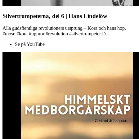
Silvertrumpeterna, del 6 | Hans Lindelöw
Alla gudsfientliga revolutioners ursprung – Kora och hans hop.
#mose #kora #uppror #revolution #silvertrumpeter D...
Se på YouTube