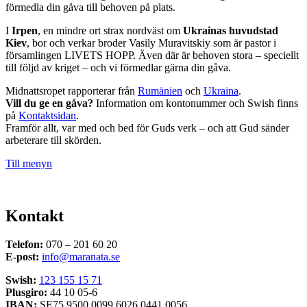
förmedla din gåva till behoven på plats.
I
Irpen
, en mindre ort strax nordväst om
Ukrainas huvudstad
Kiev
, bor och verkar broder Vasily Muravitskiy som är pastor i
församlingen LIVETS HOPP. Även där är behoven stora – speciellt
till följd av kriget – och vi förmedlar gärna din gåva.
Midnattsropet rapporterar från
Rumänien
och
Ukraina
.
Vill du ge en gåva?
Information om kontonummer och Swish finns
på
Kontaktsidan
.
Framför allt, var med och bed för Guds verk – och att Gud sänder
arbeterare till skörden.
Till menyn
Kontakt
Telefon:
070 – 201 60 20
E-post:
info@maranata.se
Swish:
123 155 15 71
Plusgiro:
44 10 05-6
IBAN:
SE75 9500 0099 6026 0441 0056