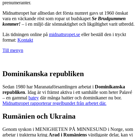
prenumeranter.
Midnattsropet har alltsedan det första numret gavs ut 1960 önskat
vara en väckande röst som ropar ut budskapet
Se Brudgummen
kommer!
– i en miljö där sömnaktighet och likgiltighet varit utbredd.
Läs tidningen online på
midnattsropet.se
eller beställ den i tryckt
format:
Kontakt
Till menyn
Dominikanska republiken
Sedan 1980 har Maranataförsamlingen arbetat i
Dominikanska
republiken
. Idag är vi främst aktiva i ett samhälle som heter Palavé
– en gammal
batey
där många haitier och dominikaner nu bor.
Midnattsropet rapporterar regelbundet från arbetet där.
Rumänien och Ukraina
Genom syskon i MENIGHETEN PÅ MINNESUND i Norge, som
arbetar i trakterna kring
Arad i Rumäniens
västligaste delar, kan vi