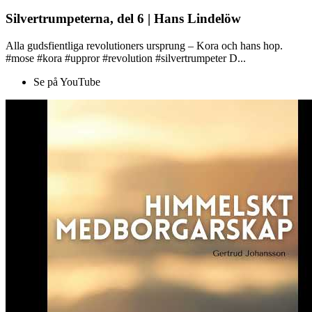
Silvertrumpeterna, del 6 | Hans Lindelöw
Alla gudsfientliga revolutioners ursprung – Kora och hans hop.
#mose #kora #uppror #revolution #silvertrumpeter D...
Se på YouTube