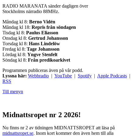
RADIO MARANATA sänder dagligen över
Stockholms närradio 88MHz.
Måndag kl 8:
Berno Vidén
Måndag kl 18:
Repris från söndagen
Tisdag kl 8:
Paulus Eliasson
Onsdag kl 8:
Gertrud Johansson
Torsdag kl 8:
Hans Lindelöw
Fredag kl 8:
Tage Johansson
Lördag kl 8:
Yngve Stenfelt
Söndag kl 8:
Från predikoarkivet
Programmen publiceras även på vår podd.
Lyssna här:
Webbradio
|
YouTube
|
Spotify
|
Apple Podcasts
|
RSS
Till menyn
Midnattsropet nr 2 2026!
Nu finns nr 2 av tidningen MIDNATTSROPET att läsa på
midnattsropet.se
. Inom kort kommer den även hem till alla