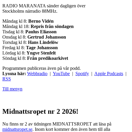
RADIO MARANATA sänder dagligen över
Stockholms närradio 88MHz.
Måndag kl 8:
Berno Vidén
Måndag kl 18:
Repris från söndagen
Tisdag kl 8:
Paulus Eliasson
Onsdag kl 8:
Gertrud Johansson
Torsdag kl 8:
Hans Lindelöw
Fredag kl 8:
Tage Johansson
Lördag kl 8:
Yngve Stenfelt
Söndag kl 8:
Från predikoarkivet
Programmen publiceras även på vår podd.
Lyssna här:
Webbradio
|
YouTube
|
Spotify
|
Apple Podcasts
|
RSS
Till menyn
Midnattsropet nr 2 2026!
Nu finns nr 2 av tidningen MIDNATTSROPET att läsa på
midnattsropet.se
. Inom kort kommer den även hem till alla