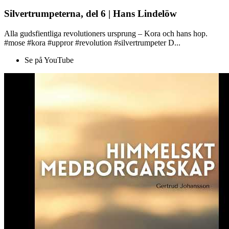
Silvertrumpeterna, del 6 | Hans Lindelöw
Alla gudsfientliga revolutioners ursprung – Kora och hans hop.
#mose #kora #uppror #revolution #silvertrumpeter D...
Se på YouTube