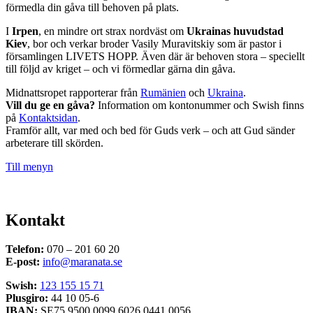
förmedla din gåva till behoven på plats.
I
Irpen
, en mindre ort strax nordväst om
Ukrainas huvudstad
Kiev
, bor och verkar broder Vasily Muravitskiy som är pastor i
församlingen LIVETS HOPP. Även där är behoven stora – speciellt
till följd av kriget – och vi förmedlar gärna din gåva.
Midnattsropet rapporterar från
Rumänien
och
Ukraina
.
Vill du ge en gåva?
Information om kontonummer och Swish finns
på
Kontaktsidan
.
Framför allt, var med och bed för Guds verk – och att Gud sänder
arbeterare till skörden.
Till menyn
Kontakt
Telefon:
070 – 201 60 20
E-post:
info@maranata.se
Swish:
123 155 15 71
Plusgiro:
44 10 05-6
IBAN:
SE75 9500 0099 6026 0441 0056