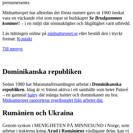
prenumeranter.
Midnattsropet har alltsedan det första numret gavs ut 1960 önskat
vara en väckande röst som ropar ut budskapet
Se Brudgummen
kommer!
– i en miljö där sömnaktighet och likgiltighet varit utbredd.
Läs tidningen online på
midnattsropet.se
eller beställ den i tryckt
format:
Kontakt
Till menyn
Dominikanska republiken
Sedan 1980 har Maranataförsamlingen arbetat i
Dominikanska
republiken
. Idag är vi främst aktiva i ett samhälle som heter Palavé
– en gammal
batey
där många haitier och dominikaner nu bor.
Midnattsropet rapporterar regelbundet från arbetet där.
Rumänien och Ukraina
Genom syskon i MENIGHETEN PÅ MINNESUND i Norge, som
arbetar i trakterna kring
Arad i Rumäniens
västligaste delar, kan vi