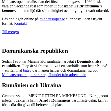
Midnattsropet har alltsedan det första numret gavs ut 1960 önskat
vara en väckande röst som ropar ut budskapet
Se Brudgummen
kommer!
– i en miljö där sömnaktighet och likgiltighet varit utbredd.
Läs tidningen online på
midnattsropet.se
eller beställ den i tryckt
format:
Kontakt
Till menyn
Dominikanska republiken
Sedan 1980 har Maranataförsamlingen arbetat i
Dominikanska
republiken
. Idag är vi främst aktiva i ett samhälle som heter Palavé
– en gammal
batey
där många haitier och dominikaner nu bor.
Midnattsropet rapporterar regelbundet från arbetet där.
Rumänien och Ukraina
Genom syskon i MENIGHETEN PÅ MINNESUND i Norge, som
arbetar i trakterna kring
Arad i Rumäniens
västligaste delar, kan vi
förmedla din gåva till behoven på plats.