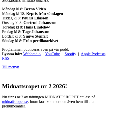
Stockholms närradio 88MHz.
Måndag kl 8:
Berno Vidén
Måndag kl 18:
Repris från söndagen
Tisdag kl 8:
Paulus Eliasson
Onsdag kl 8:
Gertrud Johansson
Torsdag kl 8:
Hans Lindelöw
Fredag kl 8:
Tage Johansson
Lördag kl 8:
Yngve Stenfelt
Söndag kl 8:
Från predikoarkivet
Programmen publiceras även på vår podd.
Lyssna här:
Webbradio
|
YouTube
|
Spotify
|
Apple Podcasts
|
RSS
Till menyn
Midnattsropet nr 2 2026!
Nu finns nr 2 av tidningen MIDNATTSROPET att läsa på
midnattsropet.se
. Inom kort kommer den även hem till alla
prenumeranter.