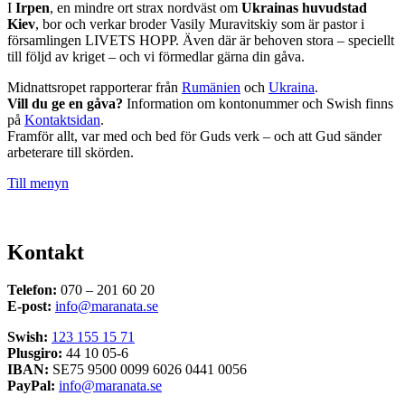
I
Irpen
, en mindre ort strax nordväst om
Ukrainas huvudstad
Kiev
, bor och verkar broder Vasily Muravitskiy som är pastor i
församlingen LIVETS HOPP. Även där är behoven stora – speciellt
till följd av kriget – och vi förmedlar gärna din gåva.
Midnattsropet rapporterar från
Rumänien
och
Ukraina
.
Vill du ge en gåva?
Information om kontonummer och Swish finns
på
Kontaktsidan
.
Framför allt, var med och bed för Guds verk – och att Gud sänder
arbeterare till skörden.
Till menyn
Kontakt
Telefon:
070 – 201 60 20
E-post:
info@maranata.se
Swish:
123 155 15 71
Plusgiro:
44 10 05-6
IBAN:
SE75 9500 0099 6026 0441 0056
PayPal:
info@maranata.se