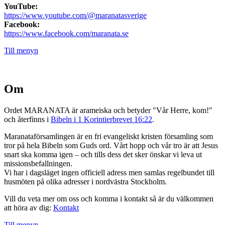
YouTube:
https://www.youtube.com/@maranatasverige
Facebook:
https://www.facebook.com/maranata.se
Till menyn
Om
Ordet MARANATA är arameiska och betyder "Vår Herre, kom!"
och återfinns i
Bibeln i 1 Korintierbrevet 16:22
.
Maranataförsamlingen är en fri evangeliskt kristen församling som
tror på hela Bibeln som Guds ord. Vårt hopp och vår tro är att Jesus
snart ska komma igen – och tills dess det sker önskar vi leva ut
missionsbefallningen.
Vi har i dagsläget ingen officiell adress men samlas regelbundet till
husmöten på olika adresser i nordvästra Stockholm.
Vill du veta mer om oss och komma i kontakt så är du välkommen
att höra av dig:
Kontakt
Till menyn