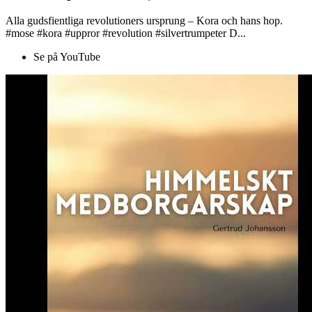
Alla gudsfientliga revolutioners ursprung – Kora och hans hop.
#mose #kora #uppror #revolution #silvertrumpeter D...
Se på YouTube