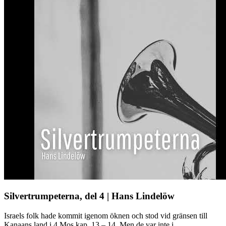
Silvertrumpeterna, del 4 | Hans Lindelöw
Israels folk hade kommit igenom öknen och stod vid gränsen till
Kanaans land i 4 Mos kap. 13 – 14. Men de var inte i ...