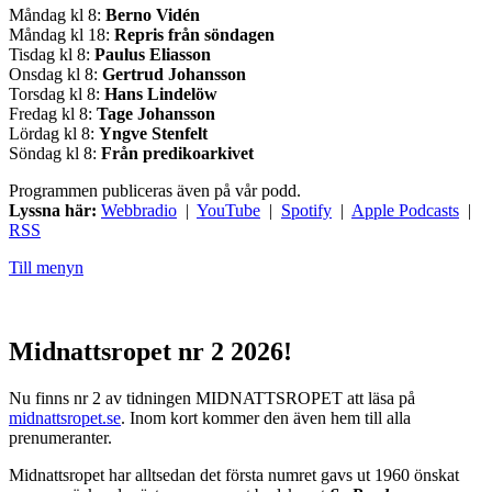
Måndag kl 8:
Berno Vidén
Måndag kl 18:
Repris från söndagen
Tisdag kl 8:
Paulus Eliasson
Onsdag kl 8:
Gertrud Johansson
Torsdag kl 8:
Hans Lindelöw
Fredag kl 8:
Tage Johansson
Lördag kl 8:
Yngve Stenfelt
Söndag kl 8:
Från predikoarkivet
Programmen publiceras även på vår podd.
Lyssna här:
Webbradio
|
YouTube
|
Spotify
|
Apple Podcasts
|
RSS
Till menyn
Midnattsropet nr 2 2026!
Nu finns nr 2 av tidningen MIDNATTSROPET att läsa på
midnattsropet.se
. Inom kort kommer den även hem till alla
prenumeranter.
Midnattsropet har alltsedan det första numret gavs ut 1960 önskat