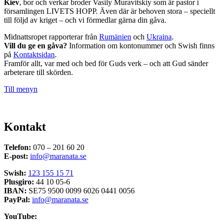
Kiev
, bor och verkar broder Vasily Muravitskiy som är pastor i
församlingen LIVETS HOPP. Även där är behoven stora – speciellt
till följd av kriget – och vi förmedlar gärna din gåva.
Midnattsropet rapporterar från
Rumänien
och
Ukraina
.
Vill du ge en gåva?
Information om kontonummer och Swish finns
på
Kontaktsidan
.
Framför allt, var med och bed för Guds verk – och att Gud sänder
arbeterare till skörden.
Till menyn
Kontakt
Telefon:
070 – 201 60 20
E-post:
info@maranata.se
Swish:
123 155 15 71
Plusgiro:
44 10 05-6
IBAN:
SE75 9500 0099 6026 0441 0056
PayPal:
info@maranata.se
YouTube: