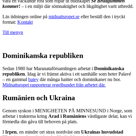
vara en väckande röst som ropar ut budskapet
Se Brudgummen
kommer!
– i en miljö där sömnaktighet och likgiltighet varit utbredd.
Läs tidningen online på
midnattsropet.se
eller beställ den i tryckt
format:
Kontakt
Till menyn
Dominikanska republiken
Sedan 1980 har Maranataförsamlingen arbetat i
Dominikanska
republiken
. Idag är vi främst aktiva i ett samhälle som heter Palavé
– en gammal
batey
där många haitier och dominikaner nu bor.
Midnattsropet rapporterar regelbundet från arbetet där.
Rumänien och Ukraina
Genom syskon i MENIGHETEN PÅ MINNESUND i Norge, som
arbetar i trakterna kring
Arad i Rumäniens
västligaste delar, kan vi
förmedla din gåva till behoven på plats.
I
Irpen
, en mindre ort strax nordväst om
Ukrainas huvudstad