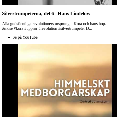
Silvertrumpeterna, del 6 | Hans Lindelöw
Alla gudsfientliga revolutioners ursprung – Kora och hans hop.
#mose #kora #uppror #revolution #silvertrumpeter D...
Se på YouTube