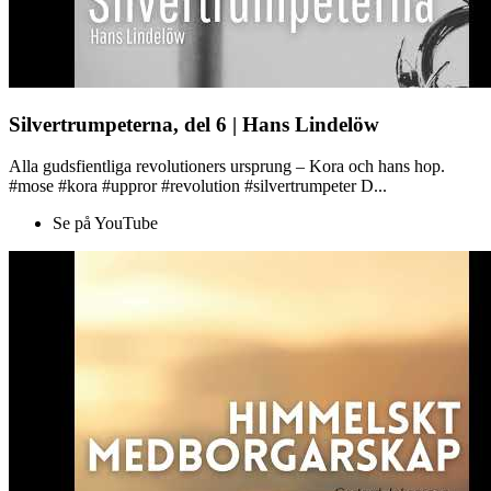
Silvertrumpeterna, del 6 | Hans Lindelöw
Alla gudsfientliga revolutioners ursprung – Kora och hans hop.
#mose #kora #uppror #revolution #silvertrumpeter D...
Se på YouTube