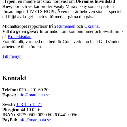
I
Irpen
, en mindre ort strax nordväst om
Ukrainas huvudstad
Kiev
, bor och verkar broder Vasily Muravitskiy som är pastor i
församlingen LIVETS HOPP. Även där är behoven stora – speciellt
till följd av kriget – och vi förmedlar gärna din gåva.
Midnattsropet rapporterar från
Rumänien
och
Ukraina
.
Vill du ge en gåva?
Information om kontonummer och Swish finns
på
Kontaktsidan
.
Framför allt, var med och bed för Guds verk – och att Gud sänder
arbeterare till skörden.
Till menyn
Kontakt
Telefon:
070 – 201 60 20
E-post:
info@maranata.se
Swish:
123 155 15 71
Plusgiro:
44 10 05-6
IBAN:
SE75 9500 0099 6026 0441 0056
PayPal:
info@maranata.se