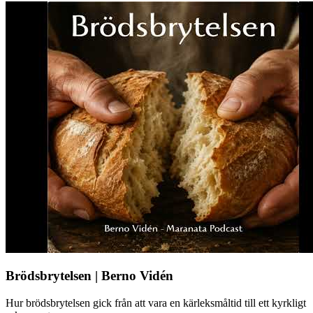
Brödsbrytelsen | Berno Vidén
Hur brödsbrytelsen gick från att vara en kärleksmåltid till ett kyrkligt