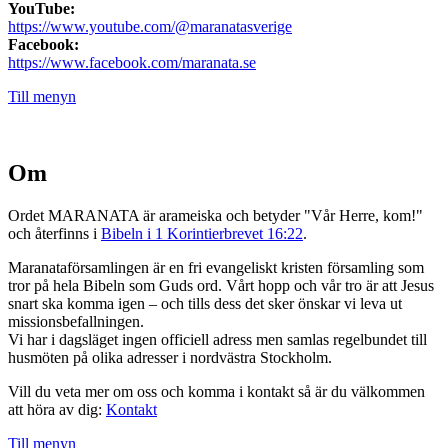
YouTube:
https://www.youtube.com/@maranatasverige
Facebook:
https://www.facebook.com/maranata.se
Till menyn
Om
Ordet MARANATA är arameiska och betyder "Vår Herre, kom!"
och återfinns i
Bibeln i 1 Korintierbrevet 16:22
.
Maranataförsamlingen är en fri evangeliskt kristen församling som
tror på hela Bibeln som Guds ord. Vårt hopp och vår tro är att Jesus
snart ska komma igen – och tills dess det sker önskar vi leva ut
missionsbefallningen.
Vi har i dagsläget ingen officiell adress men samlas regelbundet till
husmöten på olika adresser i nordvästra Stockholm.
Vill du veta mer om oss och komma i kontakt så är du välkommen
att höra av dig:
Kontakt
Till menyn