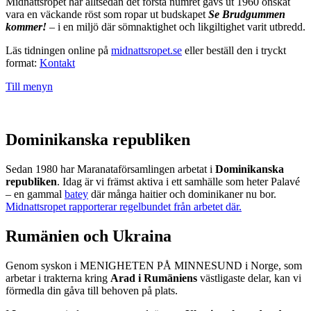
Midnattsropet har alltsedan det första numret gavs ut 1960 önskat
vara en väckande röst som ropar ut budskapet
Se Brudgummen
kommer!
– i en miljö där sömnaktighet och likgiltighet varit utbredd.
Läs tidningen online på
midnattsropet.se
eller beställ den i tryckt
format:
Kontakt
Till menyn
Dominikanska republiken
Sedan 1980 har Maranataförsamlingen arbetat i
Dominikanska
republiken
. Idag är vi främst aktiva i ett samhälle som heter Palavé
– en gammal
batey
där många haitier och dominikaner nu bor.
Midnattsropet rapporterar regelbundet från arbetet där.
Rumänien och Ukraina
Genom syskon i MENIGHETEN PÅ MINNESUND i Norge, som
arbetar i trakterna kring
Arad i Rumäniens
västligaste delar, kan vi
förmedla din gåva till behoven på plats.