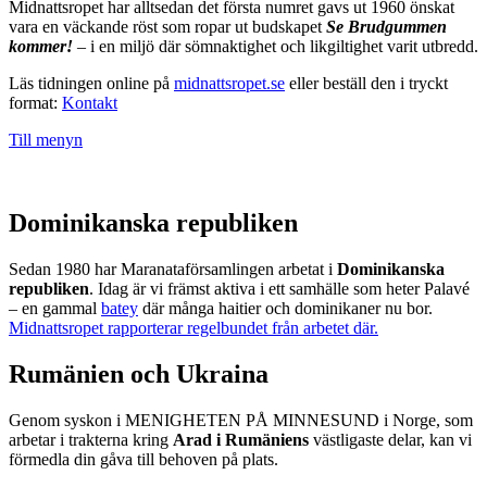
Midnattsropet har alltsedan det första numret gavs ut 1960 önskat
vara en väckande röst som ropar ut budskapet
Se Brudgummen
kommer!
– i en miljö där sömnaktighet och likgiltighet varit utbredd.
Läs tidningen online på
midnattsropet.se
eller beställ den i tryckt
format:
Kontakt
Till menyn
Dominikanska republiken
Sedan 1980 har Maranataförsamlingen arbetat i
Dominikanska
republiken
. Idag är vi främst aktiva i ett samhälle som heter Palavé
– en gammal
batey
där många haitier och dominikaner nu bor.
Midnattsropet rapporterar regelbundet från arbetet där.
Rumänien och Ukraina
Genom syskon i MENIGHETEN PÅ MINNESUND i Norge, som
arbetar i trakterna kring
Arad i Rumäniens
västligaste delar, kan vi
förmedla din gåva till behoven på plats.