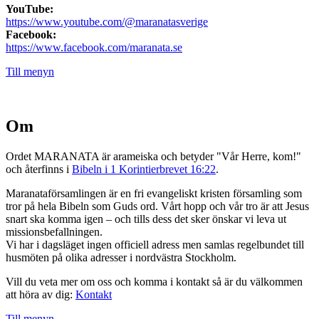
YouTube:
https://www.youtube.com/@maranatasverige
Facebook:
https://www.facebook.com/maranata.se
Till menyn
Om
Ordet MARANATA är arameiska och betyder "Vår Herre, kom!"
och återfinns i
Bibeln i 1 Korintierbrevet 16:22
.
Maranataförsamlingen är en fri evangeliskt kristen församling som
tror på hela Bibeln som Guds ord. Vårt hopp och vår tro är att Jesus
snart ska komma igen – och tills dess det sker önskar vi leva ut
missionsbefallningen.
Vi har i dagsläget ingen officiell adress men samlas regelbundet till
husmöten på olika adresser i nordvästra Stockholm.
Vill du veta mer om oss och komma i kontakt så är du välkommen
att höra av dig:
Kontakt
Till menyn