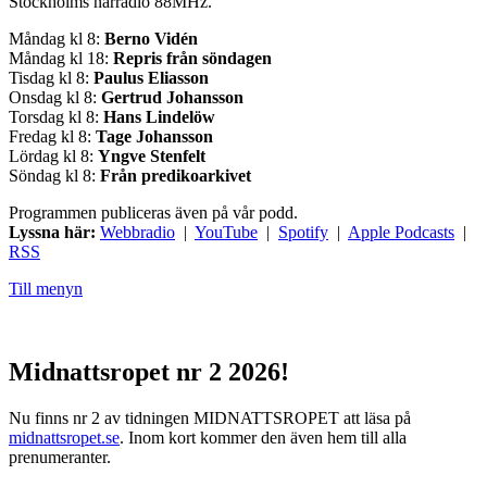
Stockholms närradio 88MHz.
Måndag kl 8:
Berno Vidén
Måndag kl 18:
Repris från söndagen
Tisdag kl 8:
Paulus Eliasson
Onsdag kl 8:
Gertrud Johansson
Torsdag kl 8:
Hans Lindelöw
Fredag kl 8:
Tage Johansson
Lördag kl 8:
Yngve Stenfelt
Söndag kl 8:
Från predikoarkivet
Programmen publiceras även på vår podd.
Lyssna här:
Webbradio
|
YouTube
|
Spotify
|
Apple Podcasts
|
RSS
Till menyn
Midnattsropet nr 2 2026!
Nu finns nr 2 av tidningen MIDNATTSROPET att läsa på
midnattsropet.se
. Inom kort kommer den även hem till alla
prenumeranter.