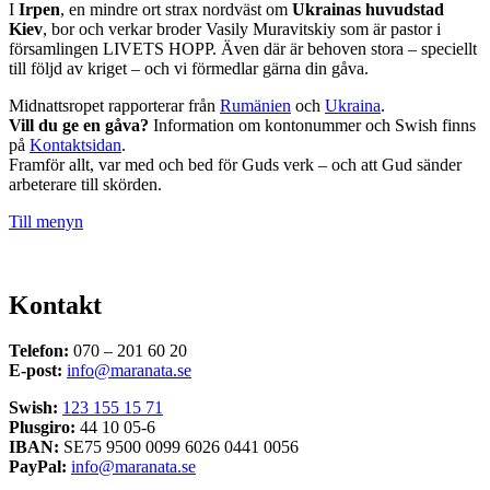
I
Irpen
, en mindre ort strax nordväst om
Ukrainas huvudstad
Kiev
, bor och verkar broder Vasily Muravitskiy som är pastor i
församlingen LIVETS HOPP. Även där är behoven stora – speciellt
till följd av kriget – och vi förmedlar gärna din gåva.
Midnattsropet rapporterar från
Rumänien
och
Ukraina
.
Vill du ge en gåva?
Information om kontonummer och Swish finns
på
Kontaktsidan
.
Framför allt, var med och bed för Guds verk – och att Gud sänder
arbeterare till skörden.
Till menyn
Kontakt
Telefon:
070 – 201 60 20
E-post:
info@maranata.se
Swish:
123 155 15 71
Plusgiro:
44 10 05-6
IBAN:
SE75 9500 0099 6026 0441 0056
PayPal:
info@maranata.se