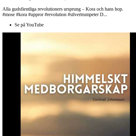
Alla gudsfientliga revolutioners ursprung – Kora och hans hop.
#mose #kora #uppror #revolution #silvertrumpeter D...
Se på YouTube