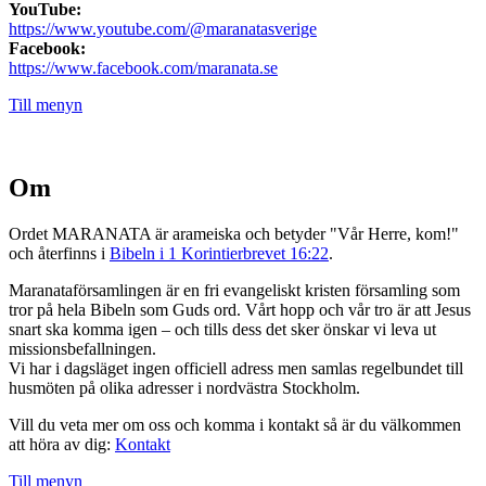
YouTube:
https://www.youtube.com/@maranatasverige
Facebook:
https://www.facebook.com/maranata.se
Till menyn
Om
Ordet MARANATA är arameiska och betyder "Vår Herre, kom!"
och återfinns i
Bibeln i 1 Korintierbrevet 16:22
.
Maranataförsamlingen är en fri evangeliskt kristen församling som
tror på hela Bibeln som Guds ord. Vårt hopp och vår tro är att Jesus
snart ska komma igen – och tills dess det sker önskar vi leva ut
missionsbefallningen.
Vi har i dagsläget ingen officiell adress men samlas regelbundet till
husmöten på olika adresser i nordvästra Stockholm.
Vill du veta mer om oss och komma i kontakt så är du välkommen
att höra av dig:
Kontakt
Till menyn