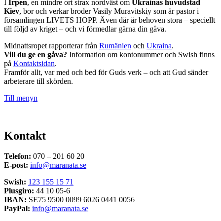
I
Irpen
, en mindre ort strax nordväst om
Ukrainas huvudstad
Kiev
, bor och verkar broder Vasily Muravitskiy som är pastor i
församlingen LIVETS HOPP. Även där är behoven stora – speciellt
till följd av kriget – och vi förmedlar gärna din gåva.
Midnattsropet rapporterar från
Rumänien
och
Ukraina
.
Vill du ge en gåva?
Information om kontonummer och Swish finns
på
Kontaktsidan
.
Framför allt, var med och bed för Guds verk – och att Gud sänder
arbeterare till skörden.
Till menyn
Kontakt
Telefon:
070 – 201 60 20
E-post:
info@maranata.se
Swish:
123 155 15 71
Plusgiro:
44 10 05-6
IBAN:
SE75 9500 0099 6026 0441 0056
PayPal:
info@maranata.se