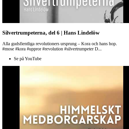
Silvertrumpeterna, del 6 | Hans Lindelöw
Alla gudsfientliga revolutioners ursprung – Kora och hans hop.
#mose #kora #uppror #revolution #silvertrumpeter D...
Se på YouTube