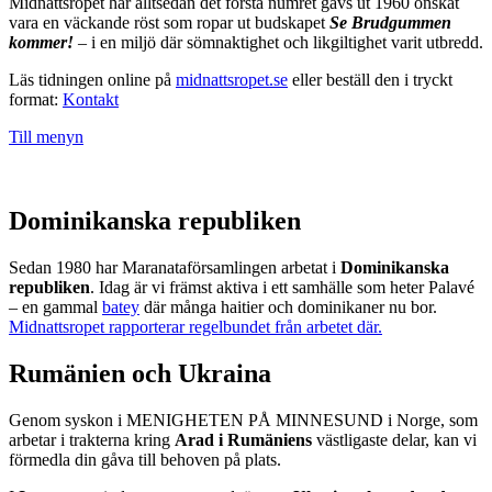
Midnattsropet har alltsedan det första numret gavs ut 1960 önskat
vara en väckande röst som ropar ut budskapet
Se Brudgummen
kommer!
– i en miljö där sömnaktighet och likgiltighet varit utbredd.
Läs tidningen online på
midnattsropet.se
eller beställ den i tryckt
format:
Kontakt
Till menyn
Dominikanska republiken
Sedan 1980 har Maranataförsamlingen arbetat i
Dominikanska
republiken
. Idag är vi främst aktiva i ett samhälle som heter Palavé
– en gammal
batey
där många haitier och dominikaner nu bor.
Midnattsropet rapporterar regelbundet från arbetet där.
Rumänien och Ukraina
Genom syskon i MENIGHETEN PÅ MINNESUND i Norge, som
arbetar i trakterna kring
Arad i Rumäniens
västligaste delar, kan vi
förmedla din gåva till behoven på plats.