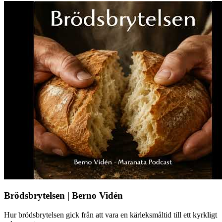
Brödsbrytelsen | Berno Vidén
Hur brödsbrytelsen gick från att vara en kärleksmåltid till ett kyrkligt