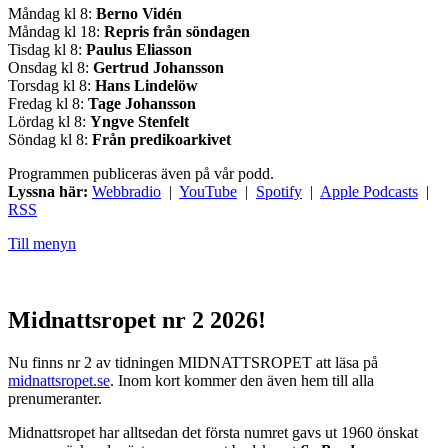
Måndag kl 8:
Berno Vidén
Måndag kl 18:
Repris från söndagen
Tisdag kl 8:
Paulus Eliasson
Onsdag kl 8:
Gertrud Johansson
Torsdag kl 8:
Hans Lindelöw
Fredag kl 8:
Tage Johansson
Lördag kl 8:
Yngve Stenfelt
Söndag kl 8:
Från predikoarkivet
Programmen publiceras även på vår podd.
Lyssna här:
Webbradio
|
YouTube
|
Spotify
|
Apple Podcasts
|
RSS
Till menyn
Midnattsropet nr 2 2026!
Nu finns nr 2 av tidningen MIDNATTSROPET att läsa på
midnattsropet.se
. Inom kort kommer den även hem till alla
prenumeranter.
Midnattsropet har alltsedan det första numret gavs ut 1960 önskat