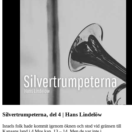
Silvertrumpeterna, del 4 | Hans Lindelöw
Israels folk hade kommit igenom öknen och stod vid gränsen till
Kanaans land i 4 Mos kap. 13 – 14. Men de var inte i ...