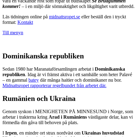
vara en väckande röst som ropar ut budskapet
Se Brudgummen
kommer!
– i en miljö där sömnaktighet och likgiltighet varit utbredd.
Läs tidningen online på
midnattsropet.se
eller beställ den i tryckt
format:
Kontakt
Till menyn
Dominikanska republiken
Sedan 1980 har Maranataförsamlingen arbetat i
Dominikanska
republiken
. Idag är vi främst aktiva i ett samhälle som heter Palavé
– en gammal
batey
där många haitier och dominikaner nu bor.
Midnattsropet rapporterar regelbundet från arbetet där.
Rumänien och Ukraina
Genom syskon i MENIGHETEN PÅ MINNESUND i Norge, som
arbetar i trakterna kring
Arad i Rumäniens
västligaste delar, kan vi
förmedla din gåva till behoven på plats.
I
Irpen
, en mindre ort strax nordväst om
Ukrainas huvudstad