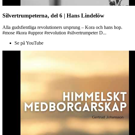
Silvertrumpeterna, del 6 | Hans Lindelöw
Alla gudsfientliga revolutioners ursprung – Kora och hans hop.
#mose #kora #uppror #revolution #silvertrumpeter D...
Se på YouTube