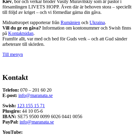
Kiev
, bor och verkar broder Vasily Muravitskiy som är pastor i
församlingen LIVETS HOPP. Även där är behoven stora – speciellt
till följd av kriget – och vi förmedlar gärna din gåva.
Midnattsropet rapporterar från
Rumänien
och
Ukraina
.
Vill du ge en gåva?
Information om kontonummer och Swish finns
på
Kontaktsidan
.
Framför allt, var med och bed för Guds verk – och att Gud sänder
arbeterare till skörden.
Till menyn
Kontakt
Telefon:
070 – 201 60 20
E-post:
info@maranata.se
Swish:
123 155 15 71
Plusgiro:
44 10 05-6
IBAN:
SE75 9500 0099 6026 0441 0056
PayPal:
info@maranata.se
YouTube: