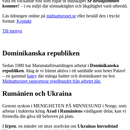
vara en väckande röst som ropar ut budskapet
Se Brudgummen
kommer!
– i en miljö där sömnaktighet och likgiltighet varit utbredd.
Läs tidningen online på
midnattsropet.se
eller beställ den i tryckt
format:
Kontakt
Till menyn
Dominikanska republiken
Sedan 1980 har Maranataförsamlingen arbetat i
Dominikanska
republiken
. Idag är vi främst aktiva i ett samhälle som heter Palavé
– en gammal
batey
där många haitier och dominikaner nu bor.
Midnattsropet rapporterar regelbundet från arbetet där.
Rumänien och Ukraina
Genom syskon i MENIGHETEN PÅ MINNESUND i Norge, som
arbetar i trakterna kring
Arad i Rumäniens
västligaste delar, kan vi
förmedla din gåva till behoven på plats.
I
Irpen
, en mindre ort strax nordväst om
Ukrainas huvudstad