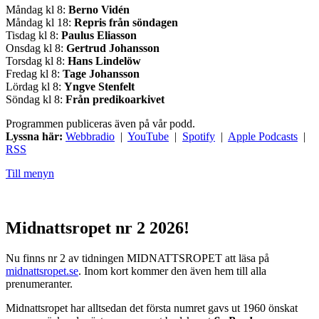
Måndag kl 8:
Berno Vidén
Måndag kl 18:
Repris från söndagen
Tisdag kl 8:
Paulus Eliasson
Onsdag kl 8:
Gertrud Johansson
Torsdag kl 8:
Hans Lindelöw
Fredag kl 8:
Tage Johansson
Lördag kl 8:
Yngve Stenfelt
Söndag kl 8:
Från predikoarkivet
Programmen publiceras även på vår podd.
Lyssna här:
Webbradio
|
YouTube
|
Spotify
|
Apple Podcasts
|
RSS
Till menyn
Midnattsropet nr 2 2026!
Nu finns nr 2 av tidningen MIDNATTSROPET att läsa på
midnattsropet.se
. Inom kort kommer den även hem till alla
prenumeranter.
Midnattsropet har alltsedan det första numret gavs ut 1960 önskat