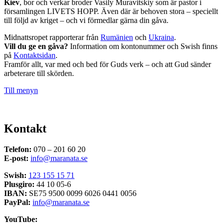
Kiev
, bor och verkar broder Vasily Muravitskiy som är pastor i
församlingen LIVETS HOPP. Även där är behoven stora – speciellt
till följd av kriget – och vi förmedlar gärna din gåva.
Midnattsropet rapporterar från
Rumänien
och
Ukraina
.
Vill du ge en gåva?
Information om kontonummer och Swish finns
på
Kontaktsidan
.
Framför allt, var med och bed för Guds verk – och att Gud sänder
arbeterare till skörden.
Till menyn
Kontakt
Telefon:
070 – 201 60 20
E-post:
info@maranata.se
Swish:
123 155 15 71
Plusgiro:
44 10 05-6
IBAN:
SE75 9500 0099 6026 0441 0056
PayPal:
info@maranata.se
YouTube: