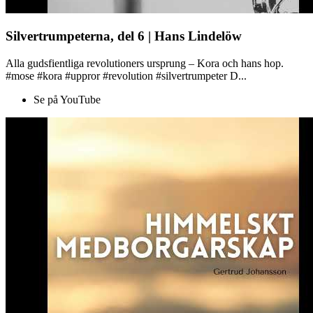
Silvertrumpeterna, del 6 | Hans Lindelöw
Alla gudsfientliga revolutioners ursprung – Kora och hans hop.
#mose #kora #uppror #revolution #silvertrumpeter D...
Se på YouTube