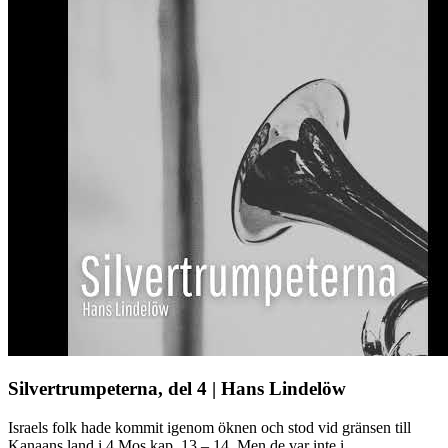
Silvertrumpeterna, del 4 | Hans Lindelöw
Israels folk hade kommit igenom öknen och stod vid gränsen till
Kanaans land i 4 Mos kap. 13 – 14. Men de var inte i ...