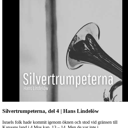
Silvertrumpeterna, del 4 | Hans Lindelöw
Israels folk hade kommit igenom öknen och stod vid gränsen till
Kanaans land i 4 Mos kap. 13 – 14. Men de var inte i ...