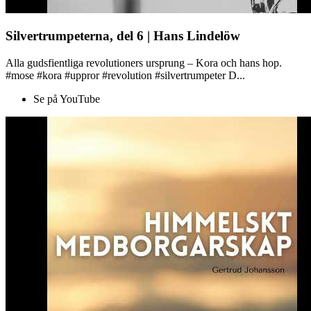
Silvertrumpeterna, del 6 | Hans Lindelöw
Alla gudsfientliga revolutioners ursprung – Kora och hans hop.
#mose #kora #uppror #revolution #silvertrumpeter D...
Se på YouTube