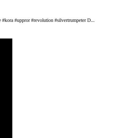
 #kora #uppror #revolution #silvertrumpeter D...