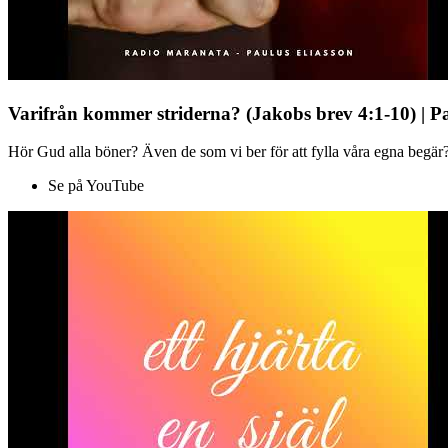
Varifrån kommer striderna? (Jakobs brev 4:1-10) | P
Hör Gud alla böner? Även de som vi ber för att fylla våra egna begär?
Se på YouTube