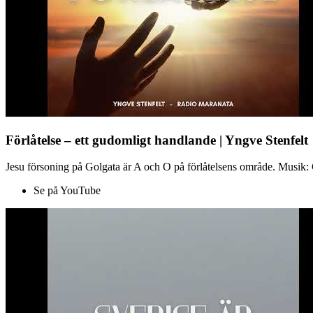
Förlåtelse – ett gudomligt handlande | Yngve Stenfelt
Jesu försoning på Golgata är A och O på förlåtelsens område. Musik: C
Se på YouTube