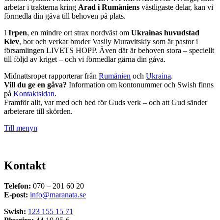
arbetar i trakterna kring
Arad i Rumäniens
västligaste delar, kan vi
förmedla din gåva till behoven på plats.
I
Irpen
, en mindre ort strax nordväst om
Ukrainas huvudstad
Kiev
, bor och verkar broder Vasily Muravitskiy som är pastor i
församlingen LIVETS HOPP. Även där är behoven stora – speciellt
till följd av kriget – och vi förmedlar gärna din gåva.
Midnattsropet rapporterar från
Rumänien
och
Ukraina
.
Vill du ge en gåva?
Information om kontonummer och Swish finns
på
Kontaktsidan
.
Framför allt, var med och bed för Guds verk – och att Gud sänder
arbeterare till skörden.
Till menyn
Kontakt
Telefon:
070 – 201 60 20
E-post:
info@maranata.se
Swish:
123 155 15 71