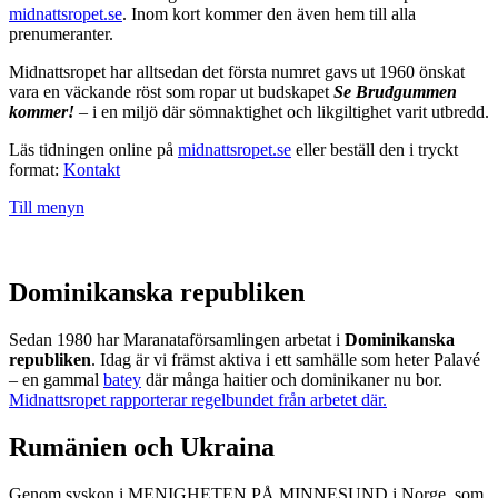
midnattsropet.se
. Inom kort kommer den även hem till alla
prenumeranter.
Midnattsropet har alltsedan det första numret gavs ut 1960 önskat
vara en väckande röst som ropar ut budskapet
Se Brudgummen
kommer!
– i en miljö där sömnaktighet och likgiltighet varit utbredd.
Läs tidningen online på
midnattsropet.se
eller beställ den i tryckt
format:
Kontakt
Till menyn
Dominikanska republiken
Sedan 1980 har Maranataförsamlingen arbetat i
Dominikanska
republiken
. Idag är vi främst aktiva i ett samhälle som heter Palavé
– en gammal
batey
där många haitier och dominikaner nu bor.
Midnattsropet rapporterar regelbundet från arbetet där.
Rumänien och Ukraina
Genom syskon i MENIGHETEN PÅ MINNESUND i Norge, som