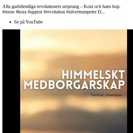
Alla gudsfientliga revolutioners ursprung – Kora och hans hop.
#mose #kora #uppror #revolution #silvertrumpeter D...
Se på YouTube