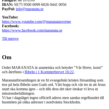
Plusgiro:
44 10 05-6
IBAN:
SE75 9500 0099 6026 0441 0056
PayPal:
info@maranata.se
YouTube:
https://www.youtube.com/@maranatasverige
Facebook:
https://www.facebook.com/maranata.se
Till menyn
Om
Ordet MARANATA är arameiska och betyder "Vår Herre, kom!"
och återfinns i
Bibeln i 1 Korintierbrevet 16:22
.
Maranataförsamlingen är en fri evangeliskt kristen församling som
tror på hela Bibeln som Guds ord. Vårt hopp och vår tro är att Jesus
snart ska komma igen – och tills dess det sker önskar vi leva ut
missionsbefallningen.
Vi har i dagsläget ingen officiell adress men samlas regelbundet till
husmöten på olika adresser i nordvästra Stockholm.