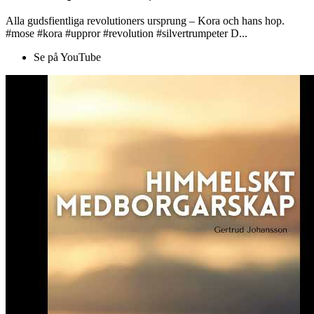
Alla gudsfientliga revolutioners ursprung – Kora och hans hop.
#mose #kora #uppror #revolution #silvertrumpeter D...
Se på YouTube