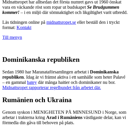
Midnattsropet har alltsedan det första numret gavs ut 1960 önskat
vara en väckande röst som ropar ut budskapet
Se Brudgummen
kommer!
– i en miljö där sömnaktighet och likgiltighet varit utbredd.
Läs tidningen online på
midnattsropet.se
eller beställ den i tryckt
format:
Kontakt
Till menyn
Dominikanska republiken
Sedan 1980 har Maranataförsamlingen arbetat i
Dominikanska
republiken
. Idag är vi främst aktiva i ett samhälle som heter Palavé
– en gammal
batey
där många haitier och dominikaner nu bor.
Midnattsropet rapporterar regelbundet från arbetet där.
Rumänien och Ukraina
Genom syskon i MENIGHETEN PÅ MINNESUND i Norge, som
arbetar i trakterna kring
Arad i Rumäniens
västligaste delar, kan vi
förmedla din gåva till behoven på plats.