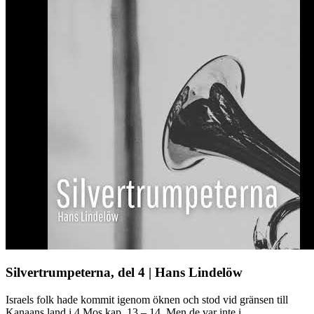
Silvertrumpeterna, del 4 | Hans Lindelöw
Israels folk hade kommit igenom öknen och stod vid gränsen till
Kanaans land i 4 Mos kap. 13 – 14. Men de var inte i ...