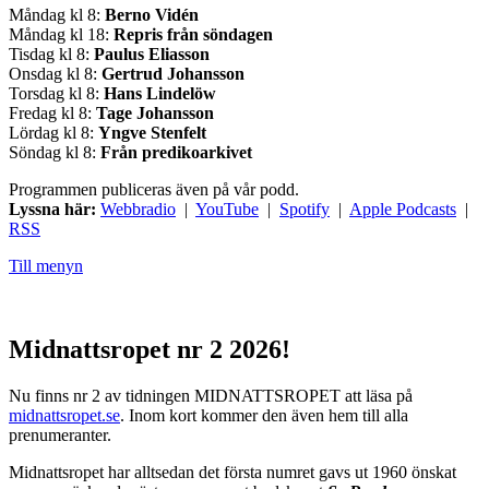
Måndag kl 8:
Berno Vidén
Måndag kl 18:
Repris från söndagen
Tisdag kl 8:
Paulus Eliasson
Onsdag kl 8:
Gertrud Johansson
Torsdag kl 8:
Hans Lindelöw
Fredag kl 8:
Tage Johansson
Lördag kl 8:
Yngve Stenfelt
Söndag kl 8:
Från predikoarkivet
Programmen publiceras även på vår podd.
Lyssna här:
Webbradio
|
YouTube
|
Spotify
|
Apple Podcasts
|
RSS
Till menyn
Midnattsropet nr 2 2026!
Nu finns nr 2 av tidningen MIDNATTSROPET att läsa på
midnattsropet.se
. Inom kort kommer den även hem till alla
prenumeranter.
Midnattsropet har alltsedan det första numret gavs ut 1960 önskat