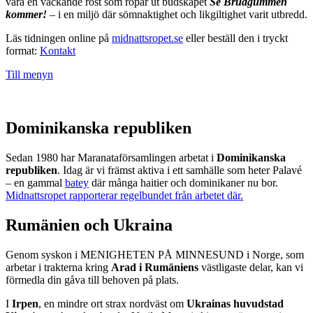
vara en väckande röst som ropar ut budskapet
Se Brudgummen
kommer!
– i en miljö där sömnaktighet och likgiltighet varit utbredd.
Läs tidningen online på
midnattsropet.se
eller beställ den i tryckt
format:
Kontakt
Till menyn
Dominikanska republiken
Sedan 1980 har Maranataförsamlingen arbetat i
Dominikanska
republiken
. Idag är vi främst aktiva i ett samhälle som heter Palavé
– en gammal
batey
där många haitier och dominikaner nu bor.
Midnattsropet rapporterar regelbundet från arbetet där.
Rumänien och Ukraina
Genom syskon i MENIGHETEN PÅ MINNESUND i Norge, som
arbetar i trakterna kring
Arad i Rumäniens
västligaste delar, kan vi
förmedla din gåva till behoven på plats.
I
Irpen
, en mindre ort strax nordväst om
Ukrainas huvudstad