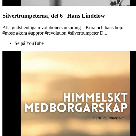
Silvertrumpeterna, del 6 | Hans Lindelöw
Alla gudsfientliga revolutioners ursprung – Kora och hans hop.
#mose #kora #uppror #revolution #silvertrumpeter D...
Se på YouTube