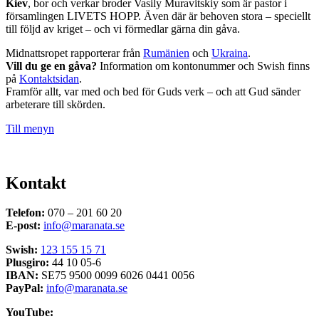
Kiev
, bor och verkar broder Vasily Muravitskiy som är pastor i
församlingen LIVETS HOPP. Även där är behoven stora – speciellt
till följd av kriget – och vi förmedlar gärna din gåva.
Midnattsropet rapporterar från
Rumänien
och
Ukraina
.
Vill du ge en gåva?
Information om kontonummer och Swish finns
på
Kontaktsidan
.
Framför allt, var med och bed för Guds verk – och att Gud sänder
arbeterare till skörden.
Till menyn
Kontakt
Telefon:
070 – 201 60 20
E-post:
info@maranata.se
Swish:
123 155 15 71
Plusgiro:
44 10 05-6
IBAN:
SE75 9500 0099 6026 0441 0056
PayPal:
info@maranata.se
YouTube: